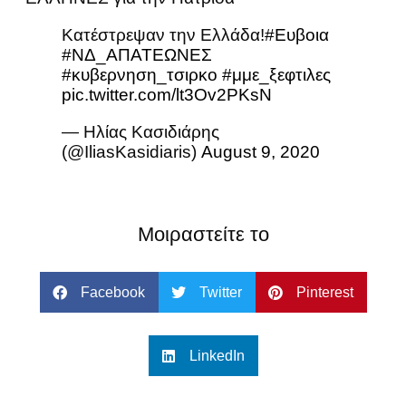
Κατέστρεψαν την Ελλάδα!
#Ευβοια
#ΝΔ_ΑΠΑΤΕΩΝΕΣ
#κυβερνηση_τσιρκο
#μμε_ξεφτιλες
pic.twitter.com/lt3Ov2PKsN
— Ηλίας Κασιδιάρης
(@IliasKasidiaris)
August 9, 2020
Μοιραστείτε το
Facebook
Twitter
Pinterest
LinkedIn