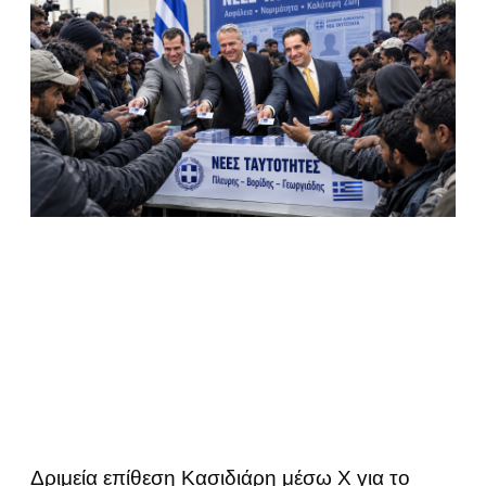
Δριμεία επίθεση Κασιδιάρη μέσω Χ για το