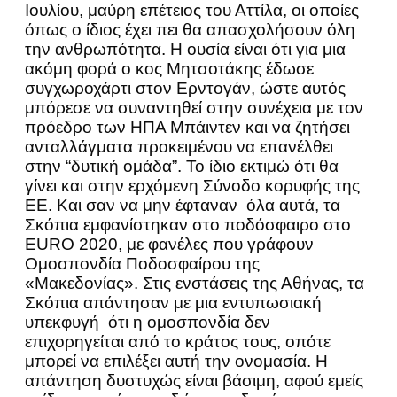
Ιουλίου, μαύρη επέτειος του Αττίλα, οι οποίες
όπως ο ίδιος έχει πει θα απασχολήσουν όλη
την ανθρωπότητα. Η ουσία είναι ότι για μια
ακόμη φορά ο κος Μητσοτάκης έδωσε
συγχωροχάρτι στον Ερντογάν, ώστε αυτός
μπόρεσε να συναντηθεί στην συνέχεια με τον
πρόεδρο των ΗΠΑ Μπάιντεν και να ζητήσει
ανταλλάγματα προκειμένου να επανέλθει
στην “δυτική ομάδα”. Το ίδιο εκτιμώ ότι θα
γίνει και στην ερχόμενη Σύνοδο κορυφής της
ΕΕ. Και σαν να μην έφταναν όλα αυτά, τα
Σκόπια εμφανίστηκαν στο ποδόσφαιρο στο
EURO 2020, με φανέλες που γράφουν
Ομοσπονδία Ποδοσφαίρου της
«Μακεδονίας». Στις ενστάσεις της Αθήνας, τα
Σκόπια απάντησαν με μια εντυπωσιακή
υπεκφυγή ότι η ομοσπονδία δεν
επιχορηγείται από το κράτος τους, οπότε
μπορεί να επιλέξει αυτή την ονομασία. Η
απάντηση δυστυχώς είναι βάσιμη, αφού εμείς