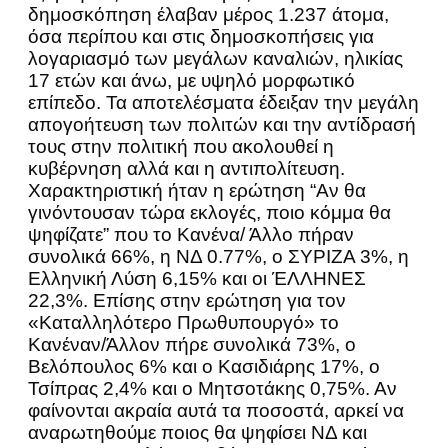
δημοσκόπηση έλαβαν μέρος 1.237 άτομα,
όσα περίπου και στις δημοσκοπήσεις για
λογαριασμό των μεγάλων καναλιών, ηλικίας
17 ετών και άνω, με υψηλό μορφωτικό
επίπεδο. Τα αποτελέσματα έδειξαν την μεγάλη
απογοήτευση των πολιτών και την αντίδρασή
τους στην πολιτική που ακολουθεί η
κυβέρνηση αλλά και η αντιπολίτευση.
Χαρακτηριστική ήταν η ερώτηση “Αν θα
γινόντουσαν τώρα εκλογές, ποιο κόμμα θα
ψηφίζατε” που το Κανένα/ Άλλο πήραν
συνολικά 66%, η ΝΔ 0.77%, ο ΣΥΡΙΖΑ 3%, η
Ελληνική Λύση 6,15% και οι ΈΛΛΗΝΕΣ
22,3%. Επίσης στην ερώτηση για τον
«Καταλληλότερο Πρωθυπουργό» το
Κανέναν/Άλλον πήρε συνολικά 73%, ο
Βελόπουλος 6% και ο Κασιδιάρης 17%, ο
Τσίπρας 2,4% και ο Μητσοτάκης 0,75%. Αν
φαίνονται ακραία αυτά τα ποσοστά, αρκεί να
αναρωτηθούμε ποιος θα ψηφίσει ΝΔ και