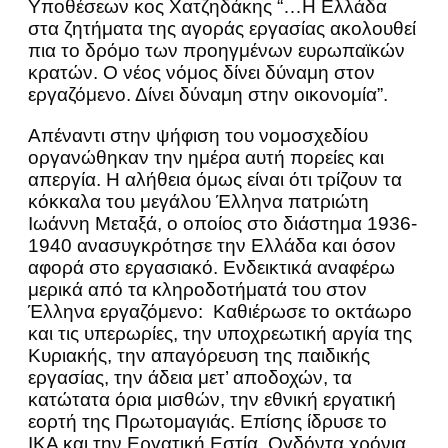
Υποθέσεων κος Χατζηδάκης “…Η Ελλάδα
στα ζητήματα της αγοράς εργασίας ακολουθεί
πια το δρόμο των προηγμένων ευρωπαϊκών
κρατών. Ο νέος νόμος δίνει δύναμη στον
εργαζόμενο. Δίνει δύναμη στην οικονομία”.
Απέναντι στην ψήφιση του νομοσχεδίου
οργανώθηκαν την ημέρα αυτή πορείες και
απεργία. Η αλήθεια όμως είναι ότι τρίζουν τα
κόκκαλα του μεγάλου Έλληνα πατριώτη
Ιωάννη Μεταξά, ο οποίος στο διάστημα 1936-
1940 ανασυγκρότησε την Ελλάδα και όσον
αφορά στο εργασιακό. Ενδεικτικά αναφέρω
μερικά από τα κληροδοτήματά του στον
Έλληνα εργαζόμενο: Καθιέρωσε το οκτάωρο
και τις υπερωρίες, την υποχρεωτική αργία της
Κυριακής, την απαγόρευση της παιδικής
εργασίας, την άδεια μετ’ αποδοχών, τα
κατώτατα όρια μισθών, την εθνική εργατική
εορτή της Πρωτομαγιάς. Επίσης ίδρυσε το
ΙΚΑ και την Εργατική Εστία. Ογδόντα χρόνια