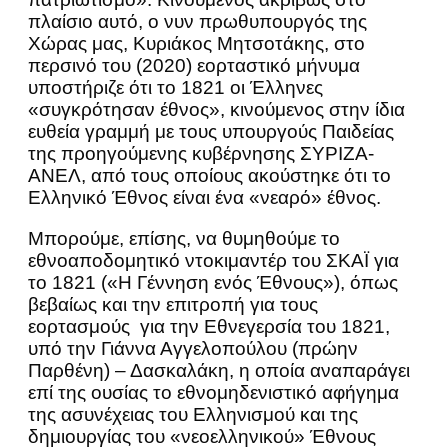
πλαίσιο αυτό, ο νυν πρωθυπουργός της
Χώρας μας, Κυριάκος Μητσοτάκης, στο
περσινό του (2020) εορταστικό μήνυμα
υποστήριζε ότι το 1821 οι Έλληνες
«συγκρότησαν έθνος», κινούμενος στην ίδια
ευθεία γραμμή με τους υπουργούς Παιδείας
της προηγούμενης κυβέρνησης ΣΥΡΙΖΑ-
ΑΝΕΛ, από τους οποίους ακούστηκε ότι το
Ελληνικό Έθνος είναι ένα «νεαρό» έθνος.
Μπορούμε, επίσης, να θυμηθούμε το
εθνοαποδομητικό ντοκιμαντέρ του ΣΚΑΪ για
το 1821 («Η Γέννηση ενός Έθνους»), όπως
βεβαίως και την επιτροπή για τους
εορτασμούς για την Εθνεγερσία του 1821,
υπό την Γιάννα Αγγελοπούλου (πρώην
Παρθένη) – Δασκαλάκη, η οποία αναπαράγει
επί της ουσίας το εθνομηδενιστικό αφήγημα
της ασυνέχειας του Ελληνισμού και της
δημιουργίας του «νεοελληνικού» Έθνους