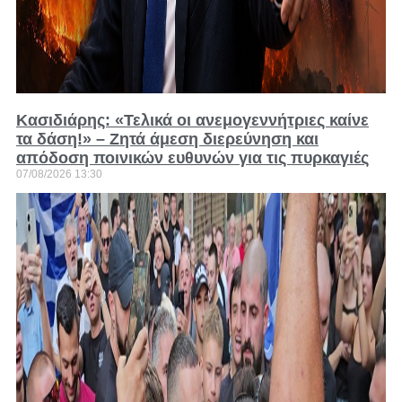
Κασιδιάρης: «Τελικά οι ανεμογεννήτριες καίνε
τα δάση!» – Ζητά άμεση διερεύνηση και
απόδοση ποινικών ευθυνών για τις πυρκαγιές
07/08/2026
13:30