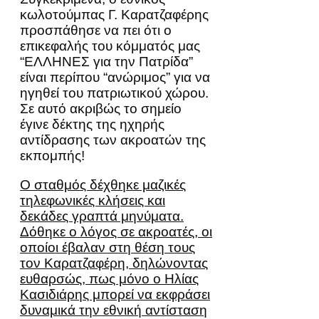
κωλοτούμπας Γ. Καρατζαφέρης
προσπάθησε να πει ότι ο
επικεφαλής του κόμματός μας
“ΕΛΛΗΝΕΣ για την Πατρίδα”
είναι περίπου “ανώριμος” για να
ηγηθεί του πατριωτικού χώρου.
Σε αυτό ακριβώς το σημείο
έγινε δέκτης της ηχηρής
αντίδρασης των ακροατών της
εκπομπής!
Ο σταθμός δέχθηκε μαζικές
τηλεφωνικές κλήσεις και
δεκάδες γραπτά μηνύματα.
Δόθηκε ο λόγος σε ακροατές, οι
οποίοι έβαλαν στη θέση τους
τον Καρατζαφέρη, δηλώνοντας
ευθαρσώς, πως μόνο ο Ηλίας
Κασιδιάρης μπορεί να εκφράσει
δυναμικά την εθνική αντίσταση