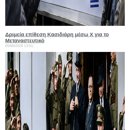
Δριμεία επίθεση Κασιδιάρη μέσω Χ για το
Μεταναστευτικό
05/08/2026
13:01