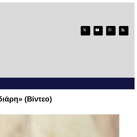
ιάρη» (Βίντεο)