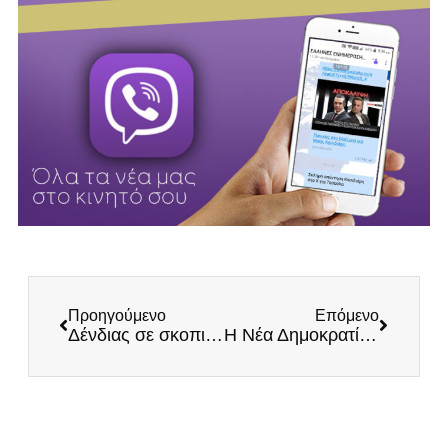
Προηγούμενο
Επόμενο
Δένδιας σε σκοπιανό ΥΠΕΞ: Εφαρμόστε πιστά την Συμφωνία των Πρεσπών όπως κάνει η Νέα Δημοκρατία!
Η Νέα Δημοκρατία κάνει τον Ντόκο «τσάρο» Εθνικής Ασφάλειας