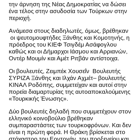
την άρνηση της Νέας Δημοκρατίας να δώσει
ένα τέλος στην ασυδοσία των Τούρκων στην
περιοχή.
Ανάμεσα στους διαδηλωτές, όμως, βρέθηκαν
οι ψευτομουφτήδες Ξάνθης και Κομοτηνής, η
πρόεδρος του ΚΙΕΦ Τσιγδέμ Ασάφογλου
καθώς και οι Δήμαρχοι Ιάσμου και Αρριανών,
Οντέρ Μουμίν και Αμέτ Ριτβάν αντίστοιχα.
Οι βουλευτές, Ζειμπέκ Χουσεΐν Βουλευτής
ΣΥΡΙΖΑ Ξάνθης και Ιλχάν Αχμέτ– βουλευτής
ΚΙΝΑΛ Ροδόπης, συμμετείχαν και αυτοί στην
πορεία διαμαρτυρίας της αυτοαποκαλούμενης
«Τουρκικής Ένωσης».
Δύο βουλευτές δηλαδή που συμμετέχουν στον
ελληνικό κοινοβούλιο βρέθηκαν
συμπαραστάστες των τουρκοφρόνων. Και δεν
είναι η πρώτη φορά. Η Θράκη βρίσκεται στο
στόχαστρο του Ερντογάν, του προξενείου και