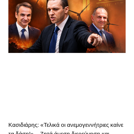
Κασιδιάρης: «Τελικά οι ανεμογεννήτριες καίνε
τα δάση!» – Ζητά άμεση διερεύνηση και