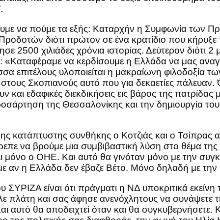
ν εφαρμόζει”.
υμε να πούμε τα εξής: Καταρχήν η Συμφωνία των Πρ
Προδοτών διότι πρώτον σε ένα κρατίδιο που κήρυξε 
σε 2500 χιλιάδες χρόνια ιστορίας. Δεύτερον διότι 2 
: «Καταφέραμε να κερδίσουμε η Ελλάδα να μας αναγ
σα επιτέλους υλοποιείται η μακραίωνη φιλοδοξία τω
 στους Σκοπιανούς αυτό που για δεκαετίες πάλευαν.
ν και εδαφικές διεκδικήσεις εις βάρος της πατρίδας
Προσάρτηση της Θεσσαλονίκης και την δημιουργία τ
».
της κατάπτυστης συνθήκης ο Κοτζιάς και ο Τσίπρας α
επε να βρούμε μια συμβιβαστική λύση στο θέμα της
 μόνο ο ΟΗΕ. Και αυτό θα γινόταν μόνο με την συγ
 με αν η Ελλάδα δεν έβαζε Βέτο. Μόνο δηλαδή με τ
 ΣΥΡΙΖΑ είναι ότι πράγματι η ΝΔ υποκριτικά εκείνη
ε πλάτη και σας άφησε ανενόχλητους να συνάψετε τ
και αυτό θα αποδειχτεί όταν και θα συγκυβερνήσετε. 