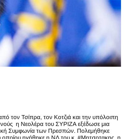
ό τον Τσίπρα, τον Κοτζιά και την υπόλοιπη
ανούς η Νεολέρα του ΣΥΡΙΖΑ εξέδωσε μια
ορική Συμφωνία των Πρεσπών. Πολεμήθηκε
υ οποίου ηγήθηκε η ΝΔ του κ. #Μητσοτακης, η