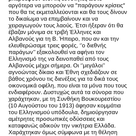
αργότερα να μπορούν να ″παράγουν κρίσεις″
που θα τις εκμεταλλεύονται και θα τους δίνουν
το δικαίωμα να επεμβαίνουν και να
χειραγωγούν τους λαούς. Έτσι ήξεραν ότι θα
έβαζαν μόνιμα σε τριβή Έλληνες και
Αλβανούς για τη Β. Ήπειρο, που αν και την
ελευθερώσαμε τρεις φορές, ‘’ο διεθνής
παράγων’’ εξακολουθεί να αφήνει τον
Ελληνισμό της να δεινοπαθεί από τους
Αλβανούς μέχρι σήμερα. Οι ‘’μεγάλοι’’
αγνοώντας δίκαιο και Έθνη σχεδιάζουν σε
βάθος χρόνου τις διενέξεις για τα δικά τους
οικονομικά οφέλη, που είναι τα μόνα που τους
ενδιαφέρουν. Δυστυχώς αυτά τα σύνορα που
χαράχτηκαν, με τη Συνθήκη Βουκουρεστίου
(10 Αυγούστου του 1913) άφησαν κομμάτια
του Ελληνισμού υπόδουλα, δημιούργησαν
αμέτρητες προσωπικές οδύσσειες και
καταφανώς αδικούν την νικήτρια Ελλάδα.
Χαράχτηκαν όμως σύμφωνα με τη θέληση