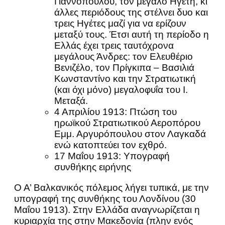
Γιαννόπουλου, τον μεγάλο Ηγέτη, κι’
άλλες περιόδους της στέλνει δυο και
τρεις Ηγέτες μαζί για να ερίζουν
μεταξύ τους. Έτσι αυτή τη περίοδο η
Ελλάς έχει τρεις ταυτόχρονα
μεγάλους Άνδρες: τον Ελευθέριο
Βενιζέλο, τον Πρίγκιπα – Βασιλιά
Κωνσταντίνο και την Στρατιωτική
(και όχι μόνο) μεγαλοφυΐα του Ι.
Μεταξά.
4 Απριλίου 1913: Πτώση του
ηρωϊκού Στρατιωτικού Αεροπόρου
Εμμ. Αργυρόπουλου στον Λαγκαδά
ενώ κατοπτεύει τον εχθρό.
17 Μαΐου 1913: Υπογραφή
συνθήκης ειρήνης
Ο Α’ Βαλκανικός πόλεμος λήγει τυπικά, με την
υπογραφή της συνθήκης του Λονδίνου (30
Μαΐου 1913). Στην Ελλάδα αναγνωρίζεται η
κυριαρχία της στην Μακεδονία (πλην ενός