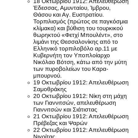
18 Οκτωβρίου 1912: Απελευθέρωση
Έδεσσας, Αμυνταίου, Ίμβρου,
Θάσου και Αγ. Ευστρατίου.
Τορπιλισμός (πρώτος σε παγκόσμια
κλίμακα) και βύθιση του τουρκικού
θωρηκτού «Φετχί Μπουλέντ», στο
λιμάνι της Θεσσαλονίκης από το
Ελληνικό τορπιλοβόλο αρ.11 με
Κυβερνήτη τον Υποπλοίαρχο
Νικόλαο Βότση, κάτω από την μύτη
των πυροβολείων του Καρα-
μπουρνού.
19 Οκτωβρίου 1912: Απελευθέρωση
Σαμοθράκης
20 Οκτωβρίου 1912: Νίκη στη μάχη
των Γιαννιτσών, απελευθέρωση
Γιαννιτσών και Σιάτιστας
21 Οκτωβρίου 1912: Απελευθέρωση
Πρέβεζας και Ψαρών
22 Οκτωβρίου 1912: Απελευθέρωση
Νιγρίτας