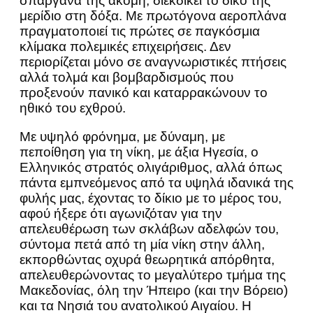
σπάργανά της ακόμη, διεκδικεί το δικό της
μερίδιο στη δόξα. Με πρωτόγονα αεροπλάνα
πραγματοποιεί τις πρώτες σε παγκόσμια
κλίμακα πολεμικές επιχειρήσεις. Δεν
περιορίζεται μόνο σε αναγνωριστικές πτήσεις
αλλά τολμά και βομβαρδισμούς που
προξενούν πανικό και καταρρακώνουν το
ηθικό του εχθρού.
Με υψηλό φρόνημα, με δύναμη, με
πεποίθηση για τη νίκη, με άξια Ηγεσία, ο
Ελληνικός στρατός ολιγάριθμος, αλλά όπως
πάντα εμπνεόμενος από τα υψηλά ιδανικά της
φυλής μας, έχοντας το δίκιο με το μέρος του,
αφού ήξερε ότι αγωνιζόταν για την
απελευθέρωση των σκλάβων αδελφών του,
σύντομα πετά από τη μία νίκη στην άλλη,
εκπορθώντας οχυρά θεωρητικά απόρθητα,
απελευθερώνοντας το μεγαλύτερο τμήμα της
Μακεδονίας, όλη την Ήπειρο (και την Βόρειο)
και τα Νησιά του ανατολικού Αιγαίου. Η