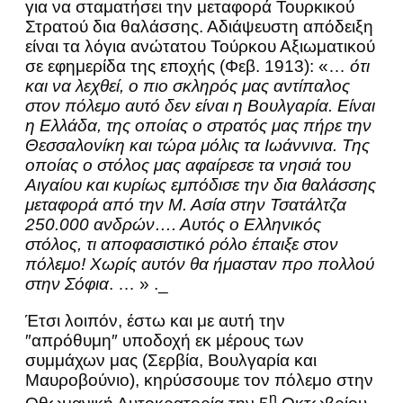
για να σταματήσει την μεταφορά Τουρκικού
Στρατού δια θαλάσσης. Αδιάψευστη απόδειξη
είναι τα λόγια ανώτατου Τούρκου Αξιωματικού
σε εφημερίδα της εποχής (Φεβ. 1913): «…
ότι
και να λεχθεί, ο πιο σκληρός μας αντίπαλος
στον πόλεμο αυτό δεν είναι η Βουλγαρία. Είναι
η Ελλάδα, της οποίας ο στρατός μας πήρε την
Θεσσαλονίκη και τώρα μόλις τα Ιωάννινα. Της
οποίας ο στόλος μας αφαίρεσε τα νησιά του
Αιγαίου και κυρίως εμπόδισε την δια θαλάσσης
μεταφορά από την Μ. Ασία στην Τσατάλτζα
250.000 ανδρών…. Αυτός ο Ελληνικός
στόλος, τι αποφασιστικό ρόλο έπαιξε στον
πόλεμο! Χωρίς αυτόν θα ήμασταν προ πολλού
στην Σόφια
. … » ._
Έτσι λοιπόν, έστω και με αυτή την
″απρόθυμη″ υποδοχή εκ μέρους των
συμμάχων μας (Σερβία, Βουλγαρία και
Μαυροβούνιο), κηρύσσουμε τον πόλεμο στην
η