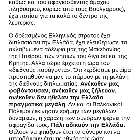
καθώς και του σφαγιασθέντος άμαχου
πληθυσμού, κυρίως από τους Βούλγαρους),
έχει ποτίσει για τα καλά το δέντρο της
λευτεριάς.
Ο δοξασμένος Ελληνικός στρατός έχει
διπλασιάσει την Ελλάδα, έχει ελευθερώσει τα
σκλαβωμένα αδέλφια μας της Μακεδονίας,
της Ηπείρου, των νησιών του Αιγαίου και της
Κρήτης. Αλλά τώρα έρχεται η ώρα του
«διεθνούς παράγοντα». Ότι κερδίσαμε με αίμα
προσπαθούν να μας το πάρουν με τη μελάνη
της διεθνούς διπλωματίας.
Ανέκαθεν μας
φοβόντουσαν, ανέκαθεν μας ζήλευαν,
ανέκαθεν δεν ήθελαν την Ελλάδα
πραγματικά μεγάλη
. Αν και οι Βαλκανικοί
Πόλεμοι ξεκίνησαν ερήμην των μεγάλων
δυνάμεων, η χάραξη των συνόρων φέρνει την
σφραγίδα τους.
Πάλι αδικούν την Ελλάδα.
Θέλουν να φτιάξουν έτσι τα σύνορα και να
μπερδέψουν έτσι τις εθνότητες ώστε