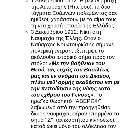
1 Δεκεμβρίου 1912: Η μεγάλη μάχη
της Αετοράχης (Ηπείρου), τα δύο
τάγματα Ευζώνων πολεμώντας σαν
ημίθεοι, χαράσσουν με το αίμα τους
τη νέα χρυσή ιστορία της Ελλάδος
3 Δεκεμβρίου 1912: Νίκη στη
Ναυμαχία της Έλλης. Όταν ο
Ναύαρχος Κουντουριώτης σήμανε
πολεμική έγερση, εξέπεμψε το
ακόλουθο ιστορικό σήμα προς τον
στόλο: «
Με την βοήθειαν του
Θεού, τας ευχάς του Βασιλέως
μας και εν ονόματι του Δικαίου,
πλέω μεθ’ ορμής ακαθέκτου και με
την πεποίθησιν της νίκης κατά
του εχθρού του Γένους
». Το
ηρωϊκό θωρηκτό ‘’ΑΒΕΡΩΦ’’,
λαβωμένο από την προηγηθείσα
δίωρη ναυμαχία, φέρον επηρμένο το
σήμα ‘’Ζ’’, (ανεξαρτήτου κινήσεως),
καταδιώκει μόνο του ολόκληρο τον