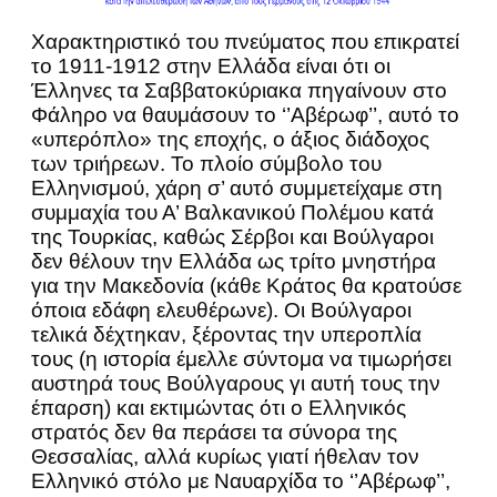
Χαρακτηριστικό του πνεύματος που επικρατεί
το 1911-1912 στην Ελλάδα είναι ότι οι
Έλληνες τα Σαββατοκύριακα πηγαίνουν στο
Φάληρο να θαυμάσουν το ‘’Αβέρωφ’’, αυτό το
«υπερόπλο» της εποχής, ο άξιος διάδοχος
των τριήρεων. Το πλοίο σύμβολο του
Ελληνισμού, χάρη σ’ αυτό συμμετείχαμε στη
συμμαχία του Α’ Βαλκανικού Πολέμου κατά
της Τουρκίας, καθώς Σέρβοι και Βούλγαροι
δεν θέλουν την Ελλάδα ως τρίτο μνηστήρα
για την Μακεδονία (κάθε Κράτος θα κρατούσε
όποια εδάφη ελευθέρωνε). Οι Βούλγαροι
τελικά δέχτηκαν, ξέροντας την υπεροπλία
τους (η ιστορία έμελλε σύντομα να τιμωρήσει
αυστηρά τους Βούλγαρους γι αυτή τους την
έπαρση) και εκτιμώντας ότι ο Ελληνικός
στρατός δεν θα περάσει τα σύνορα της
Θεσσαλίας, αλλά κυρίως γιατί ήθελαν τον
Ελληνικό στόλο με Ναυαρχίδα το ‘’Αβέρωφ’’,