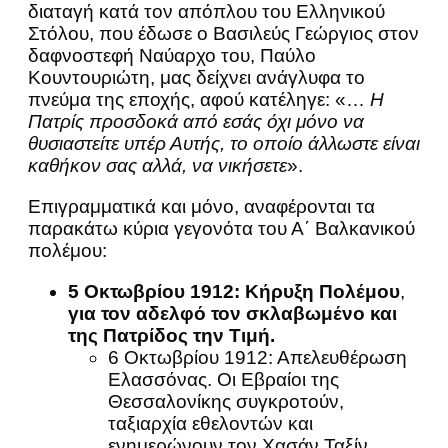
διαταγή κατά τον απόπλου του Ελληνικού
Στόλου, που έδωσε ο Βασιλεύς Γεώργιος στον
δαφνοστεφή Ναύαρχο του, Παύλο
Κουντουριώτη, μας δείχνει ανάγλυφα το
πνεύμα της εποχής, αφού κατέληγε: «…
Η
Πατρίς προσδοκά από εσάς όχι μόνο να
θυσιαστείτε υπέρ Αυτής, το οποίο άλλωστε είναι
καθήκον σας αλλά, να νικήσετε
».
Επιγραμματικά και μόνο, αναφέρονται τα
παρακάτω κύρια γεγονότα του Α΄ Βαλκανικού
πολέμου:
5 Οκτωβρίου 1912: Κήρυξη Πολέμου
,
για τον αδελφό τον σκλαβωμένο και
της Πατρίδος την Τιμή.
6 Οκτωβρίου 1912: Απελευθέρωση
Ελασσόνας. Οι Εβραίοι της
Θεσσαλονίκης συγκροτούν,
ταξιαρχία εθελοντών και
ενημερώνουν τον Χασάν Ταξίν