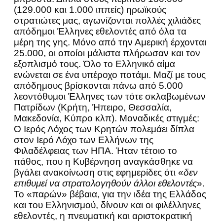
(129.000 και 1.000 ιππείς) ηρωϊκούς
στρατιώτες μας, αγωνίζονται πολλές χιλιάδες
απόδημοι Έλληνες εθελοντές από όλα τα
μέρη της γης. Μόνο από την Αμερική έρχονται
25.000, οι οποίοι μάλιστα πλήρωσαν και τον
εξοπλισμό τους. Όλο το Ελληνικό αίμα
ενώνεται σε ένα υπέροχο ποτάμι. Μαζί με τους
απόδημους βρίσκονται πάνω από 5.000
λεοντόθυμοι Έλληνες των τότε σκλαβωμένων
Πατρίδων (Κρήτη, Ήπειρο, Θεσσαλία,
Μακεδονία, Κύπρο κλπ). Μοναδικές στιγμές:
Ο Ιερός Λόχος των Κρητών πολεμάει δίπλα
στον Ιερό Λόχο των Ελλήνων της
Φιλαδέλφειας των ΗΠΑ. Ήταν τέτοιο το
πάθος, που η Κυβέρνηση αναγκάσθηκε να
βγάλει ανακοίνωση στις εφημερίδες ότι «
δεν
επιθυμεί να στρατολογηθούν άλλοι εθελοντές
».
Το «παρών» βέβαια, για την ιδέα της Ελλάδος
και του Ελληνισμού, δίνουν και οι φιλέλληνες
εθελοντές, η πνευματική και αριστοκρατική