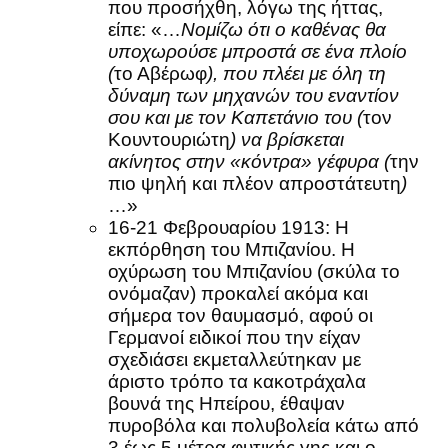
που προσήχθη, λόγω της ήττας,
είπε: «…
Νομίζω ότι ο καθένας θα
υποχωρούσε μπροστά σε ένα πλοίο
(
το Αβέρωφ
), που πλέει με όλη τη
δύναμη των μηχανών του εναντίον
σου και με τον Καπετάνιο του (
τον
Κουντουριώτη
) να βρίσκεται
ακίνητος στην «κόντρα» γέφυρα (
την
πιο ψηλή και πλέον απροστάτευτη
)
…»
16-21 Φεβρουαρίου 1913: Η
εκπόρθηση του Μπιζανίου. Η
οχύρωση του Μπιζανίου (σκύλα το
ονόμαζαν) προκαλεί ακόμα και
σήμερα τον θαυμασμό, αφού οι
Γερμανοί ειδικοί που την είχαν
σχεδιάσει εκμεταλλεύτηκαν με
άριστο τρόπο τα κακοτράχαλα
βουνά της Ηπείρου, έθαψαν
πυροβόλα και πολυβολεία κάτω από
3 έως 5 μέτρα φυτικής γης και ο