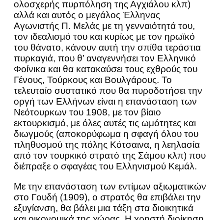
ολοσχερής πυρπόληση της Αγχιάλου κλπ)
αλλά και αυτός ο μεγάλος Έλληνας
Αγωνιστής Π. Μελάς με τη γενναιότητά του,
τον ιδεαλισμό του και κυρίως με τον ηρωϊκό
του θάνατο, κάνουν αυτή την σπίθα τεράστια
πυρκαγιά, που θ’ αναγεννήσει τον Ελληνικό
Φοίνικα και θα κατακαύσει τους εχθρούς του
Γένους, Τούρκους και Βουλγάρους. Το
τελευταίο συστατικό που θα πυροδοτήσει την
οργή των Ελλήνων είναι η επανάσταση των
Νεότουρκων του 1908, με τον βίαιο
εκτουρκισμό, με όλες αυτές τις ωμότητες και
διωγμούς (αποκορύφωμα η σφαγή όλου του
πληθυσμού της πόλης Κότσαινα, η λεηλασία
από τον τουρκικό στρατό της Σάμου κλπ) που
διέπραξε ο σφαγέας του Ελληνισμού Κεμάλ.
Με την επανάσταση των εντίμων αξιωματικών
στο Γουδή (1909), ο στρατός θα επιβάλει την
εξυγίανση, θα βάλει μια τάξη στα διοικητικά
και οικονομικά της χώρας. Η χρηστή διοίκηση