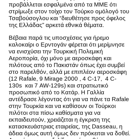
προβάλλεται εσφαλμένα από τα ΜΜΕ ότι
στρίμωξε στον τοίχο τον Τούρκο ομόλογό του
Τσαβούσογλου και “διευθέτησε προς όφελος
της Ελλάδας” αρκετά εθνικά θέματα.
Βέβαια παρά τις υποσχέσεις για ήρεμο
καλοκαίρι ο Ερντογάν φέρεται ότι μερίμνησε
να ενισχύσει την Τουρκική Πολεμική
Αεροπορία, όχι μόνο με αεροσκάφη και
πιλότους από το Πακιστάν όπως έχει συμβεί
στο παρελθόν, αλλά με επιπλέον αεροσκάφη
(12 Rafale, 9 Mirage 2000 , 4 C-17, 4 C-
130s και 7 AW-129s) και στρατιωτικό
προσωπικό από το Κατάρ. Η Γαλλία
αντέδρασε λέγοντας ότι για να πάνε τα Rafale
στην Τουρκία και να καθίσουν οι Τούρκοι
πιλότοι στα πίσω καθίσματα για να
εκπαιδευτούν, χρειάζεται η έγκριση της
κατασκευάστριας εταιρείας, της Dasseau, η
άδεια όμως αυτή όμως δεν πρόκειται να δoθεί.