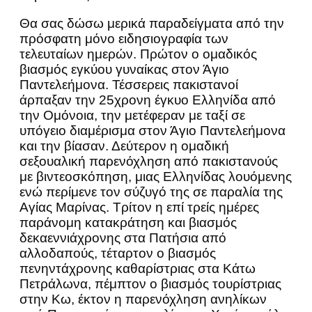
Θα σας δώσω μερικά παραδείγματα από την
πρόσφατη μόνο ειδησιογραφία των
τελευταίων ημερών. Πρώτον ο ομαδικός
βιασμός εγκύου γυναίκας στον Άγιο
Παντελεήμονα. Τέσσερεις πακιστανοί
άρπαξαν την 25χρονη έγκυο Ελληνίδα από
την Ομόνοια, την μετέφεραν με ταξί σε
υπόγειο διαμέρισμα στον Άγιο Παντελεήμονα
και την βίασαν. Δεύτερον η ομαδική
σεξουαλική παρενόχληση από πακιστανούς
με βιντεοσκόπηση, μιας Ελληνίδας λουόμενης
ενώ περίμενε τον σύζυγό της σε παραλία της
Αγίας Μαρίνας. Τρίτον η επί τρείς ημέρες
παράνομη κατακράτηση και βιασμός
δεκαεννιάχρονης στα Πατήσια από
αλλοδαπούς, τέταρτον ο βιασμός
πενηντάχρονης καθαρίστριας στα Κάτω
Πετράλωνα, πέμπτον ο βιασμός τουρίστριας
στην Κω, έκτον η παρενόχληση ανηλίκων