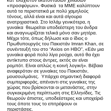
κατ’ ελάχιστον εκατοντάδων χιλιάδων
«προσφύγων». Φυσικά τα ΜΜΕ καλύπτουν
αυτά τα περιστατικά με πολύ χαμηλούς
τόνους, αλλά είναι και αυτά σίγουρα
ανατριχιαστικά. Στο Ισλάμ γενικότερα, η
γυναίκα θεωρείται υποδεέστερη του άνδρα
και αναγνωρίζεται τελικά μόνο σαν μητέρα.
Μέχρι τότε, όπως δήλωσε και ο ίδιος ο
Πρωθυπουργός του Πακιστάν Imran Khan, σε
συνέντευξή του στο “Axios on HBO”, «Εάν μια
γυναίκα φορά πολύ λίγα ρούχα, αυτό θα έχει
αντίκτυπο στους άντρες, εκτός αν είναι
ρομπότ. Είναι απλώς η κοινή λογική». Βέβαια
αναφερόταν σε γυναίκες του Πακιστάν,
μουσουλμάνες. Υπάρχει σημαντική διαφορά
συμπεριφοράς, απέναντι στις γυναίκες της
χώρας που βρίσκονται οι μετανάστες, στην
συγκεκριμένη περίπτωση στις Ελληνίδες. Τις
θεωρούν άπιστες, υποδεέστερες και υποχείριό
τους όποτε τους το επιτρέψουν οι
περιστάσεις.