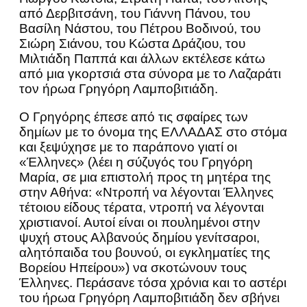
από Δερβιτσάνη, του Γιάννη Πάνου, του
Βασίλη Νάστου, του Πέτρου Βοδινού, του
Σιώρη Σιάνου, του Κώστα Δράζιου, του
Μιλτιάδη Παππά και άλλων εκτέλεσε κάτω
από μια γκορτσιά στα σύνορα με το Λαζαράτι
τον ήρωα Γρηγόρη Λαμποβιτιάδη.
Ο Γρηγόρης έπεσε από τις σφαίρες των
δημίων με το όνομα της ΕΛΛΑΔΑΣ στο στόμα
και ξεψύχησε με το παράπονο γιατί οι
«Έλληνες» (λέει η σύζυγός του Γρηγόρη
Μαρία, σε μια επιστολή προς τη μητέρα της
στην Αθήνα: «Ντροπή να λέγονται Έλληνες
τέτοιου είδους τέρατα, ντροπή να λέγονται
χριστιανοί. Αυτοί είναι οι πουλημένοι στην
ψυχή στους Αλβανούς δημίου γενίτσαροι,
αλητόπαιδα του βουνού, οι εγκληματίες της
Βορείου Ηπείρου») να σκοτώνουν τους
Έλληνες. Περάσανε τόσα χρόνια και το αστέρι
του ήρωα Γρηγόρη Λαμποβιτιάδη δεν σβήνει