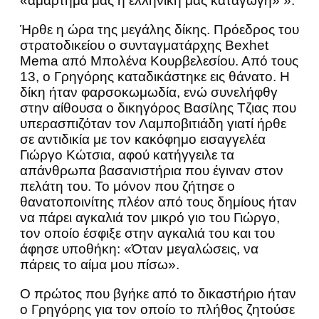
«αμάρτημά μας η ελληνική μας καταγωγή» ».
Ήρθε η ώρα της μεγάλης δίκης. Πρόεδρος του
στρατοδικείου ο συνταγματάρχης Bexhet
Mema από Μπολένα Κουρβελεσίου. Από τους
13, ο Γρηγόρης καταδικάστηκε εις θάνατο. Η
δίκη ήταν φαρσοκωμωδία, ενώ συνελήφθγ
στην αίθουσα ο δικηγόρος Βασίλης Τζιας που
υπερασπιζόταν τον Λαμποβιτιάδη γιατί ήρθε
σε αντιδικία με τον κακόφημο εισαγγελέα
Γιώργο Κώτσια, αφού κατήγγειλε τα
απάνθρωπα βασανιστήρια που έγιναν στον
πελάτη του. Το μόνον που ζήτησε ο
θανατοποινίτης πλέον από τους δημίους ήταν
να πάρει αγκαλιά τον μικρό γιο του Γιώργο,
τον οποίο έσφιξε στην αγκαλιά του και του
άφησε υποθήκη: «Όταν μεγαλώσεις, να
πάρεις το αίμα μου πίσω».
Ο πρώτος που βγήκε από το δικαστήριο ήταν
ο Γρηγόρης για τον οποίο το πλήθος ζητούσε