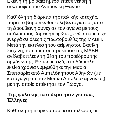
Εκείνη τη μοιραία ημέρα έπεσε νεκρή η
σύντροφός του Ανδρονίκη Θάνου.
Καθ’ όλη τη διάρκεια της ιταλικής κατοχής,
παρά το βαρύ πένθος ο λεβεντογιατρός από
τη Δρούβιανη συνέχισε τον αγώνα με τους
υπόλοιπους βορειοηπειρώτες, ενώ συμμετείχε
ενεργά σε όλες τις πρωτοβουλίες της ΜΑΒΗ.
Μετά την εκτέλεση του αείμνηστου Βασίλη
Σιαχίνη, του πρώτου προέδρου της ΜΑΒΗ,
ανέλαβε πλέον τη θέση του προέδρου της
οργάνωσης. Εν τω μεταξύ, στα δύσκολα
εκείνα χρόνια νυμφεύθηκε την Μαρία
Σπετσαρία από Αμπελόκηπους Αθηνών (με
καταγωγή απ’ τον Μύτικα Αιτωλοακαρνανίας)
με την οποία απέκτησε τον Γιώργο.
Της φυλακής τα σίδερα ήταν για τους
Έλληνες
Καθ’ όλη τη διάρκεια του μεσοπολέμου, οι