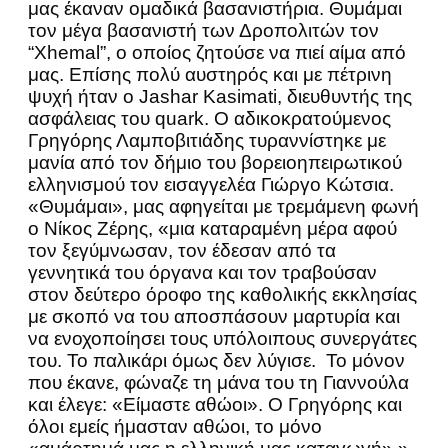
μας έκαναν ομαδικά βασανιστήρια. Θυμάμαι
τον μέγα βασανιστή των Δροπολιτών τον
“Xhemal”, ο οποίος ζητούσε να πιεί αίμα από
μας. Επίσης πολύ αυστηρός και με πέτρινη
ψυχή ήταν ο Jashar Kasimati, διευθυντής της
ασφάλειας του quark. Ο αδικοκρατούμενος
Γρηγόρης Λαμποβιτιάδης τυραννίστηκε με
μανία από τον δήμιο του βορειοηπειρωτικού
ελληνισμού τον εισαγγελέα Γιώργο Κώτσια.
«Θυμάμαι», μας αφηγείται με τρεμάμενη φωνή
ο Νίκος Ζέρης, «μια καταραμένη μέρα αφού
τον ξεγύμνωσαν, τον έδεσαν από τα
γεννητικά του όργανα και τον τραβούσαν
στον δεύτερο όροφο της καθολικής εκκλησίας
με σκοπό να του αποσπάσουν μαρτυρία και
να ενοχοποίησει τους υπόλοιπους συνεργάτες
του. Το παλικάρι όμως δεν λύγισε. Το μόνον
που έκανε, φώναζε τη μάνα του τη Γιαννούλα
και έλεγε: «Είμαστε αθώοι». Ο Γρηγόρης και
όλοι εμείς ήμασταν αθώοι, το μόνο