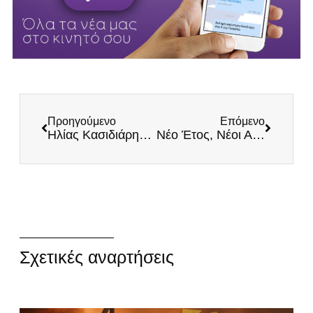
Προηγούμενο
Επόμενο
Ηλίας Κασιδιάρης: «Η ανίκανη κυβέρνηση Μητσοτάκη παίζει με τα μέτρα σαν να ρίχνει ζάρια»
Νέο Έτος, Νέοι Αγώνες των ΕΛΛΗΝΩΝ
Σχετικές αναρτήσεις