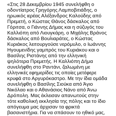
«Στις 28 Δεκεμβρίου 1945 συνελήφθη ο
οδοντίατρος Γρηγόρης Λαμποβιτιάδης, ο
ηρωικός ιερέας Αλέξανδρος Καλούδης από
Πρεμετή, ο Κώστας Θάνος δάσκαλος από
Γόριτσα, ο Γιάννης Δήμας και η σύζυγός του
Καλλιόπη από Λιουγκάρη, ο Μιχάλης Βράνος
δάσκαλος από Βουλιαράτες, ο Κώστας
Κυριάκος λειτουργούσε νερόμυλο, ο Ιωάννης
Ηγουμενίδης γαμπρός του Κυριάκου και ο
Βασίλης Ριστάνης από την ελληνική
ψηλότερα Πρεμετής. Η Καλλιόπη Δήμα
συνελήφθη στο Ραντάνι, ζαλωμένη με
ελληνικές εφημερίδες τις οποίες μετέφερε
κρυφά στο Αργυρόκαστρο. Με την ίδια ομάδα
συνελήφθη ο Βασίλης Σιούκα από Άγιο
Νικόλαο και ο Αθανάσιος Νάνο από Άνω
Δρόπολη. Μας έκλεισαν απανωτούς στην
τότε καθολική εκκλησία της πόλης και το ίδιο
απόγευμα μας άρχισαν τα φρικτά
βασανιστήρια. Για να σπάσουν το ηθικό μας,