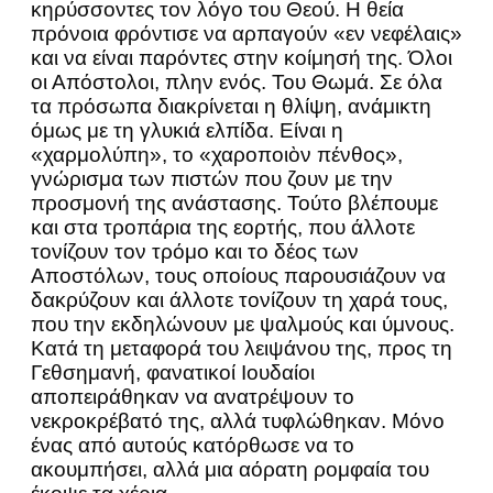
κηρύσσοντες τον λόγο του Θεού. Η θεία
πρόνοια φρόντισε να αρπαγούν «εν νεφέλαις»
και να είναι παρόντες στην κοίμησή της. Όλοι
οι Απόστολοι, πλην ενός. Του Θωμά. Σε όλα
τα πρόσωπα διακρίνεται η θλίψη, ανάμικτη
όμως με τη γλυκιά ελπίδα. Είναι η
«χαρμολύπη», το «χαροποιὸν πένθος»,
γνώρισμα των πιστών που ζουν με την
προσμονή της ανάστασης. Τούτο βλέπουμε
και στα τροπάρια της εορτής, που άλλοτε
τονίζουν τον τρόμο και το δέος των
Αποστόλων, τους οποίους παρουσιάζουν να
δακρύζουν και άλλοτε τονίζουν τη χαρά τους,
που την εκδηλώνουν με ψαλμούς και ύμνους.
Κατά τη μεταφορά του λειψάνου της, προς τη
Γεθσημανή, φανατικοί Ιουδαίοι
αποπειράθηκαν να ανατρέψουν το
νεκροκρέβατό της, αλλά τυφλώθηκαν. Μόνο
ένας από αυτούς κατόρθωσε να το
ακουμπήσει, αλλά μια αόρατη ρομφαία του