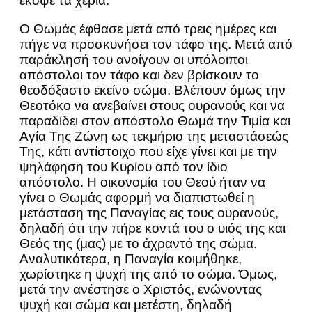
έκοψε τα χέρια.
Ο Θωμάς έφθασε μετά από τρεις ημέρες και
πήγε να προσκυνήσει τον τάφο της. Μετά από
παράκλησή του ανοίγουν οι υπόλοιποι
απόστολοι τον τάφο και δεν βρίσκουν το
θεοδόξαστο εκείνο σώμα. Βλέπουν όμως την
Θεοτόκο να ανεβαίνει στους ουρανούς και να
παραδίδει στον απόστολο Θωμά την Τιμία και
Αγία Της Ζώνη ως τεκμήριο της μεταστάσεώς
Της, κάτι αντίστοιχο που είχε γίνει και με την
ψηλάφηση του Κυρίου από τον ίδιο
απόστολο. Η οικονομία του Θεού ήταν να
γίνει ο Θωμάς αφορμή να διαπιστωθεί η
μετάσταση της Παναγίας εις τους ουρανούς,
δηλαδή ότι την πήρε κοντά του ο υιός της και
Θεός της (μας) με το άχραντό της σώμα.
Αναλυτικότερα, η Παναγία κοιμήθηκε,
χωρίστηκε η ψυχή της από το σώμα. Όμως,
μετά την ανέστησε ο Χριστός, ενώνοντας
ψυχή και σώμα και μετέστη, δηλαδή