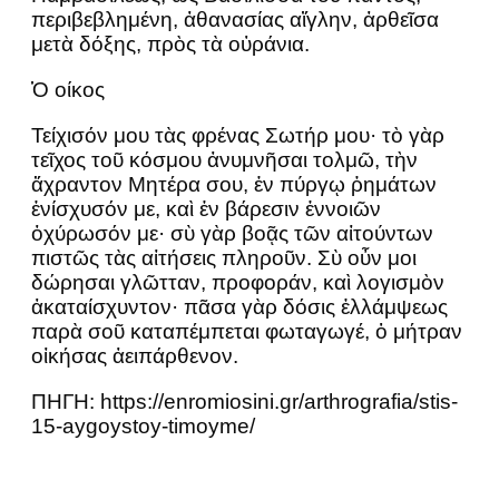
περιβεβλημένη, ἀθανασίας αἴγλην, ἀρθεῖσα
μετὰ δόξης, πρὸς τὰ οὐράνια.
Ὁ οίκος
Τείχισόν μου τὰς φρένας Σωτήρ μου· τὸ γὰρ
τεῖχος τοῦ κόσμου ἀνυμνῆσαι τολμῶ, τὴν
ἄχραντον Μητέρα σου, ἐν πύργῳ ῥημάτων
ἐνίσχυσόν με, καὶ ἐν βάρεσιν ἐννοιῶν
ὀχύρωσόν με· σὺ γὰρ βοᾷς τῶν αἰτούντων
πιστῶς τὰς αἰτήσεις πληροῦν. Σὺ οὖν μοι
δώρησαι γλῶτταν, προφοράν, καὶ λογισμὸν
ἀκαταίσχυντον· πᾶσα γὰρ δόσις ἐλλάμψεως
παρὰ σοῦ καταπέμπεται φωταγωγέ, ὁ μήτραν
οἰκήσας ἀειπάρθενον.
ΠΗΓΗ: https://enromiosini.gr/arthrografia/stis-
15-aygoystoy-timoyme/