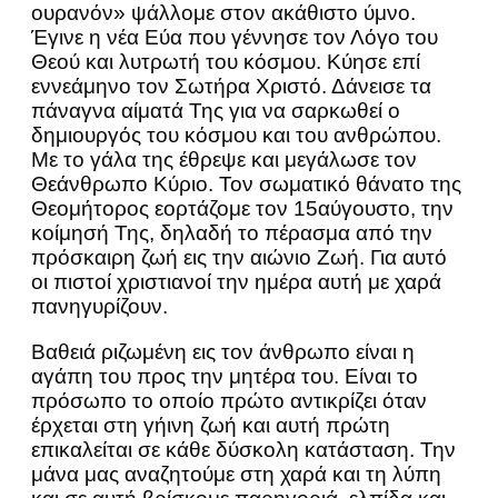
ουρανόν» ψάλλομε στον ακάθιστο ύμνο.
Έγινε η νέα Εύα που γέννησε τον Λόγο του
Θεού και λυτρωτή του κόσμου. Κύησε επί
εννεάμηνο τον Σωτήρα Χριστό. Δάνεισε τα
πάναγνα αίματά Της για να σαρκωθεί ο
δημιουργός του κόσμου και του ανθρώπου.
Με το γάλα της έθρεψε και μεγάλωσε τον
Θεάνθρωπο Κύριο. Τον σωματικό θάνατο της
Θεομήτορος εορτάζομε τον 15αύγουστο, την
κοίμησή Της, δηλαδή το πέρασμα από την
πρόσκαιρη ζωή εις την αιώνιο Ζωή. Για αυτό
οι πιστοί χριστιανοί την ημέρα αυτή με χαρά
πανηγυρίζουν.
Βαθειά ριζωμένη εις τον άνθρωπο είναι η
αγάπη του προς την μητέρα του. Είναι το
πρόσωπο το οποίο πρώτο αντικρίζει όταν
έρχεται στη γήινη ζωή και αυτή πρώτη
επικαλείται σε κάθε δύσκολη κατάσταση. Την
μάνα μας αναζητούμε στη χαρά και τη λύπη