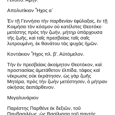
Απολυτίκιον Ἦχος α΄
Ἐν τῇ Γεννήσει τὴν παρθενίαν ἐφύλαξας, ἐν τῇ
Κοιμήσει τὸν κόσμον οὐ κατέλιπες Θεοτόκε·
μετέστης πρὸς τὴν ζωήν, μήτηρ ὑπάρχουσα
τῆς ζωῆς, καὶ ταῖς πρεσβείαις ταῖς σαῖς
λυτρουμένη, ἐκ θανάτου τὰς ψυχὰς ἡμῶν.
Κοντάκιον Ἦχος πλ. β’. Αὐτόμελον.
Τὴν ἐν πρεσβείαις ἀκοίμητον Θεοτόκον, καὶ
προστασίαις ἀμετάθετον ἐλπίδα, τάφος καὶ
νέκρωσις οὐκ ἐκράτησεν, ὡς γὰρ ζωῆς
Μητέρα, πρὸς τὴν ζωὴν μετέστησεν, ὁ μήτραν
οἰκήσας ἀειπάρθενον.
Μεγαλυνάριον
Παρέστης Παρθένε ἐκ δεξιῶν, τοῦ
Παμβασιλέως, ὡς Βασίλισσα τοῦ παντός,