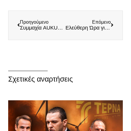
Προηγούμενο
Επόμενο
Συμμαχία AUKUS: Πλήρης επιβεβαίωση του Κυβερνητικού Προγράμματος των «ΕΛΛΗΝΩΝ» για την Εξωτερική Πολιτική! ΜΕΓΑΛΗ διπλωματική ευκαιρία για την Ελλάδα!
Ελεύθερη Ώρα για ΔΕΘ: «Επίδειξη δύναμης από Κασιδιάρη»
Σχετικές αναρτήσεις