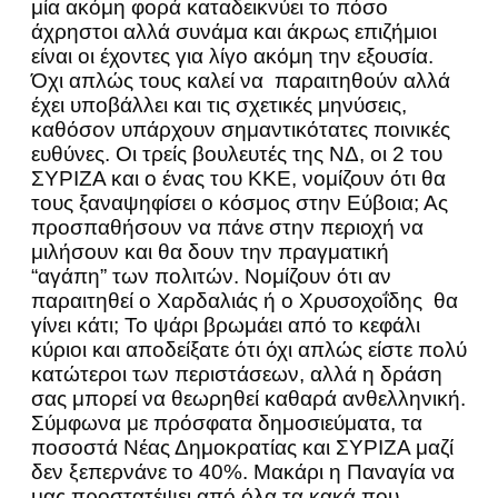
μία ακόμη φορά καταδεικνύει το πόσο
άχρηστοι αλλά συνάμα και άκρως επιζήμιοι
είναι οι έχοντες για λίγο ακόμη την εξουσία.
Όχι απλώς τους καλεί να παραιτηθούν αλλά
έχει υποβάλλει και τις σχετικές μηνύσεις,
καθόσον υπάρχουν σημαντικότατες ποινικές
ευθύνες. Οι τρείς βουλευτές της ΝΔ, οι 2 του
ΣΥΡΙΖΑ και ο ένας του ΚΚΕ, νομίζουν ότι θα
τους ξαναψηφίσει ο κόσμος στην Εύβοια; Ας
προσπαθήσουν να πάνε στην περιοχή να
μιλήσουν και θα δουν την πραγματική
“αγάπη” των πολιτών. Νομίζουν ότι αν
παραιτηθεί ο Χαρδαλιάς ή ο Χρυσοχοΐδης θα
γίνει κάτι; Το ψάρι βρωμάει από το κεφάλι
κύριοι και αποδείξατε ότι όχι απλώς είστε πολύ
κατώτεροι των περιστάσεων, αλλά η δράση
σας μπορεί να θεωρηθεί καθαρά ανθελληνική.
Σύμφωνα με πρόσφατα δημοσιεύματα, τα
ποσοστά Νέας Δημοκρατίας και ΣΥΡΙΖΑ μαζί
δεν ξεπερνάνε το 40%. Μακάρι η Παναγία να
μας προστατέψει από όλα τα κακά που