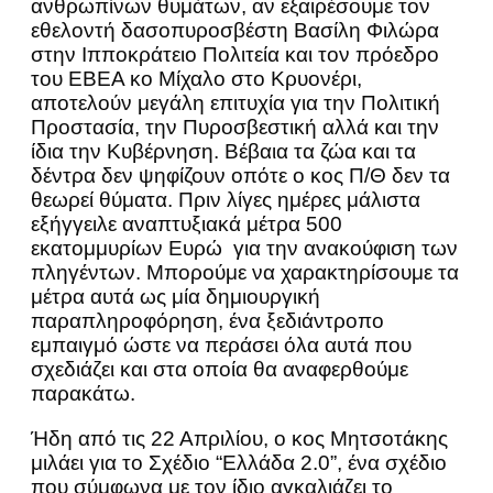
ανθρωπίνων θυμάτων, αν εξαιρέσουμε τον
εθελοντή δασοπυροσβέστη Βασίλη Φιλώρα
στην Ιπποκράτειο Πολιτεία και τον πρόεδρο
του ΕΒΕΑ κο Μίχαλο στο Κρυονέρι,
αποτελούν μεγάλη επιτυχία για την Πολιτική
Προστασία, την Πυροσβεστική αλλά και την
ίδια την Κυβέρνηση. Βέβαια τα ζώα και τα
δέντρα δεν ψηφίζουν οπότε ο κος Π/Θ δεν τα
θεωρεί θύματα. Πριν λίγες ημέρες μάλιστα
εξήγγειλε αναπτυξιακά μέτρα 500
εκατομμυρίων Ευρώ για την ανακούφιση των
πληγέντων. Μπορούμε να χαρακτηρίσουμε τα
μέτρα αυτά ως μία δημιουργική
παραπληροφόρηση, ένα ξεδιάντροπο
εμπαιγμό ώστε να περάσει όλα αυτά που
σχεδιάζει και στα οποία θα αναφερθούμε
παρακάτω.
Ήδη από τις 22 Απριλίου, ο κος Μητσοτάκης
μιλάει για το Σχέδιο “Ελλάδα 2.0”, ένα σχέδιο
που σύμφωνα με τον ίδιο αγκαλιάζει το