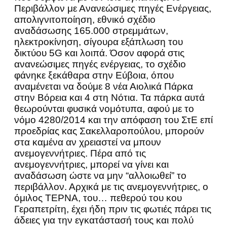
Περιβάλλον με Ανανεώσιμες πηγές Ενέργειας,
απολιγνιτοποίηση, εθνικό σχέδιο
αναδάσωσης 165.000 στρεμμάτων,
ηλεκτροκίνηση, σίγουρα εξάπλωση του
δικτύου 5G και λοιπά. Όσον αφορά στις
ανανεώσιμες πηγές ενέργειας, το σχέδιο
φάνηκε ξεκάθαρα στην Εύβοια, όπου
αναμένεται να δούμε 8 νέα Αιολικά Πάρκα
στην Βόρεια και 4 στη Νότια. Τα πάρκα αυτά
θεωρούνται φυσικά νομότυπα, αφού με το
νόμο 4280/2014 και την απόφαση του ΣτΕ επί
προεδρίας κας Σακελλαροπούλου, μπορούν
στα καμένα αν χρειαστεί να μπουν
ανεμογεννήτριες. Πέρα από τις
ανεμογεννήτριες, μπορεί να γίνει και
αναδάσωση ώστε να μην “αλλοιωθεί” το
περιβάλλον. Αρχικά με τις ανεμογεννήτριες, ο
όμιλος ΤΕΡΝΑ, του… πεθερού του κου
Γεραπετρίτη, έχει ήδη πριν τις φωτιές πάρει τις
άδειες για την εγκατάστασή τους και πολύ