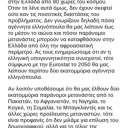
στην Ελλάδα από 80 χώρες του κόσμου.
Όταν τα λένε αυτά όμως, δεν έχουν σκεφτεί
ούτε καν τις ποσοτικές διαστάσεις του
προβλήματος. Δεν γνωρίζουν δηλαδή πόσα
αγέννητα ελληνόπουλα θα μας λείπουν έως
το μέσον το αιώνα και πόσοι παράνομοι
μετανάστες μπορούν να καταφθάσουν στην
Ελλάδα από όλη την αφροασιατική
περίμετρο. Ας τους ενημερώσουμε ότι αν η
ελληνική υπογεννητικότητα συνεχιστεί, τότε
σύμφωνα με την Eurostat το 2050 θα μας
λείπουν περίπου δύο εκατομμύρια αγέννητα
ελληνόπουλα.
Αν λοιπόν υποθέσουμε ότι θα μας έλθουν δύο
εκατομμύρια παράνομοι μετανάστες από το
Πακιστάν, το Αφγανιστάν, τη Νιγηρία, το
Κογκό, τη Σομαλία, το Μπαγκλαντές και τις
άλλες χώρες προέλευσης μεταναστών, τότε
είναι προφανές ότι δεν μιλάμε για επίλυση του
δημογραφικού, αλλά για το τέλος της