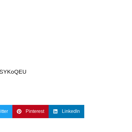
dlSYKoQEU
itter
Pinterest
LinkedIn