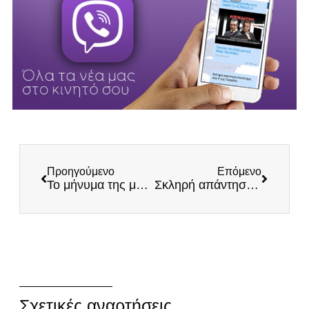
Προηγούμενο
Επόμενο
Το μήνυμα της μητέρας της Μυρτούς 9 χρόνια μετά το απάνθρωπο έγκλημα: «Όσο ζω θα αγωνίζομαι για σένα»
Σκληρή απάντηση Κασιδιάρη σε Άδωνι, Μπογδάνο, Πρώτο Θέμα και Mega
Σχετικές αναρτήσεις