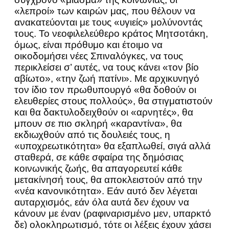
«λεπροί» των καιρών μας, που θέλουν να
ανακατεύονται με τους «υγιείς» μολύνοντάς
τους. Το νεοφιλελεύθερο κράτος Μητσοτάκη,
όμως, είναι πρόθυμο και έτοιμο να
οικοδομήσει νέες Σπιναλόγκες, να τους
περικλείσει σ’ αυτές, να τους κάνει «τον βίο
αβίωτο», «την ζωή πατίνι». Με αρχικυνηγό
τον ίδιο τον πρωθυπουργό «θα δοθούν οι
ελευθερίες στους πολλούς», θα στιγματιστούν
και θα δακτυλοδειχθούν οι «αρνητές», θα
μπουν σε πιο σκληρή «καραντίνα», θα
εκδιωχθούν από τις δουλειές τους, η
«υποχρεωτικότητα» θα εξαπλωθεί, σιγά αλλά
σταθερά, σε κάθε σφαίρα της δημόσιας
κοινωνικής ζωής, θα απαγορευτεί κάθε
μετακίνησή τους, θα αποκλειστούν από την
«νέα κανονικότητα». Εάν αυτό δεν λέγεται
αυταρχισμός, εάν όλα αυτά δεν έχουν να
κάνουν με έναν (ραφιναρισμένο μεν, υπαρκτό
δε) ολοκληρωτισμό, τότε οι λέξεις έχουν χάσει