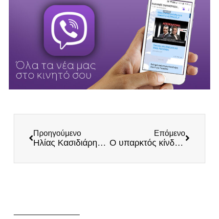
Προηγούμενο
Επόμενο
Ηλίας Κασιδιάρης: Πύραυλοι STINGER το καλύτερο αντίμετρο για τις υπερπτήσεις τουρκικών drones πάνω από τα νησιά μας
Ο υπαρκτός κίνδυνος συρρίκνωσης για την Ελλάδα