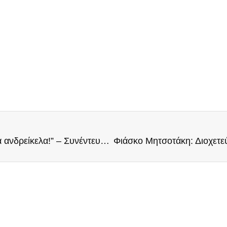
Ηλίας Κασιδιάρης: “Γελάω με τα κυβερνητικά ανδρείκελα!” – Συνέντευξη στον Λευτέρη Πανούση