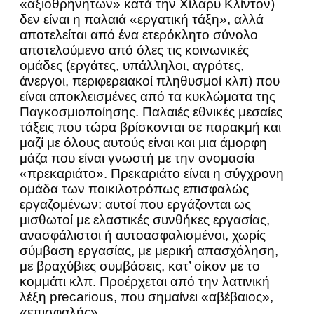
«αξιοθρήνητων» κατά την Χίλαρυ Κλίντον)
δεν είναι η παλαιά «εργατική τάξη», αλλά
αποτελείται από ένα ετερόκλητο σύνολο
αποτελούμενο από όλες τις κοινωνικές
ομάδες (εργάτες, υπάλληλοι, αγρότες,
άνεργοι, περιφερειακοί πληθυσμοί κλπ) που
είναι αποκλεισμένες από τα κυκλώματα της
Παγκοσμιοποίησης. Παλαιές εθνικές μεσαίες
τάξεις που τώρα βρίσκονται σε παρακμή και
μαζί με όλους αυτούς είναι και μια άμορφη
μάζα που είναι γνωστή με την ονομασία
«πρεκαριάτο». Πρεκαριάτο είναι η σύγχρονη
ομάδα των ποικιλοτρόπως επισφαλώς
εργαζομένων: αυτοί που εργάζονται ως
μισθωτοί με ελαστικές συνθήκες εργασίας,
ανασφάλιστοι ή αυτοασφαλισμένοι, χωρίς
σύμβαση εργασίας, με μερική απασχόληση,
με βραχύβιες συμβάσεις, κατ’ οίκον με το
κομμάτι κλπ. Προέρχεται από την λατινική
λέξη precarious, που σημαίνει «αβέβαιος»,
«επισφαλής».