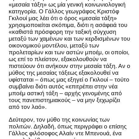
«μεσαία τάξη» ως μία γενική κοινωνιολογική
κατηγορία. Ο Γάλλος γεωγράφος Κριστόφ
Γκιλουί μας λέει ότι ο όρος «μεσαία τάξη»
χρησιμοποιείται σκόπιμα, διότι η ασάφειά του
«καθιστά πρόσφορη την ταξική σύγχυση
μεταξύ των χαμένων και των κερδισμένων του
οικονομικού μοντέλου, μεταξύ των
προλεταρίων και των αστών μποέμ, οι οποίοι,
ως επί το πλείστον, εξακολουθούν να
πιστεύουν ότι ανήκουν στην μεσαία τάξη. Αν ο
μύθος της μεσαίας τάξεως εξακολουθεί να
υφίσταται – όπως μας εξηγεί ο Γκιλουί – τούτο
συμβαίνει διότι αυτός «επιτρέπει στην νέα
μποέμ αστική τάξη – αρχής γενομένης από
τους πανεπιστημιακούς – να μην ξεχωρίζει
από τον λαό».
Δεύτερον, τον μύθο της κοινωνίας των
πολιτών. Δηλαδή, όπως περιγράφει ο επίσης
Γάλλος φιλόσοφος Αλαίν ντε Μπενουά, ένα