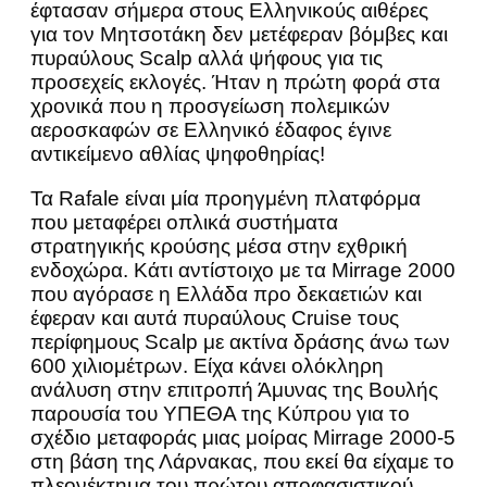
έφτασαν σήμερα στους Ελληνικούς αιθέρες
για τον Μητσοτάκη δεν μετέφεραν βόμβες και
πυραύλους Scalp αλλά ψήφους για τις
προσεχείς εκλογές. Ήταν η πρώτη φορά στα
χρονικά που η προσγείωση πολεμικών
αεροσκαφών σε Ελληνικό έδαφος έγινε
αντικείμενο αθλίας ψηφοθηρίας!
Τα Rafale είναι μία προηγμένη πλατφόρμα
που μεταφέρει οπλικά συστήματα
στρατηγικής κρούσης μέσα στην εχθρική
ενδοχώρα. Κάτι αντίστοιχο με τα Mirrage 2000
που αγόρασε η Ελλάδα προ δεκαετιών και
έφεραν και αυτά πυραύλους Cruise τους
περίφημους Scalp με ακτίνα δράσης άνω των
600 χιλιομέτρων. Είχα κάνει ολόκληρη
ανάλυση στην επιτροπή Άμυνας της Βουλής
παρουσία του ΥΠΕΘΑ της Κύπρου για το
σχέδιο μεταφοράς μιας μοίρας Mirrage 2000-5
στη βάση της Λάρνακας, που εκεί θα είχαμε το
πλεονέκτημα του πρώτου αποφασιστικού