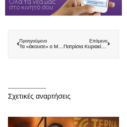
Προηγούμενο
Επόμενο
Τα «άκουσε» ο Μηταράκης και στη Μαλακάσα – Αντί να κλείνουν οι δομές, επεκτείνονται!
Πατρίσια Κυριακίδου στον «ΣΤΟΧΟ»: «Ανιστόρητη η Σακελλαροπούλου, περιφρονεί την Ελλάδα»
Σχετικές αναρτήσεις