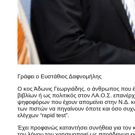
Γράφει ο Ευστάθιος Δαφνομήλης
Ο κος Άδωνις Γεωργιάδης, ο άνθρωπος που έχ
βιβλίων ή ως πολιτικός στον ΛΑ.Ο.Σ. επανέρχ
ψηφοφόρων που έχουν απομείνει στην Ν.Δ. και
των πιστών να πηγαίνουν όποτε και όσο συχνά
ελέγχων “rapid test”.
Έχει προφανώς καταντήσει συνήθεια για τον κο
του λόγου του χρησιμοποιεί ως παράδειγμα ει