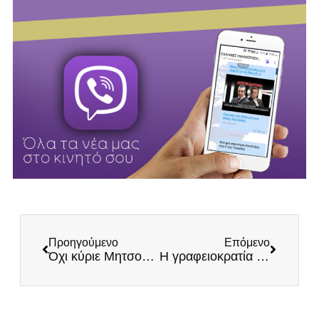
Προηγούμενο
Επόμενο
Όχι κύριε Μητσοτάκη! Οι Έλληνες πατριώτες δεν δέχονται καμία ομοσπονδία!
Η γραφειοκρατία που ακόμα καλπάζει