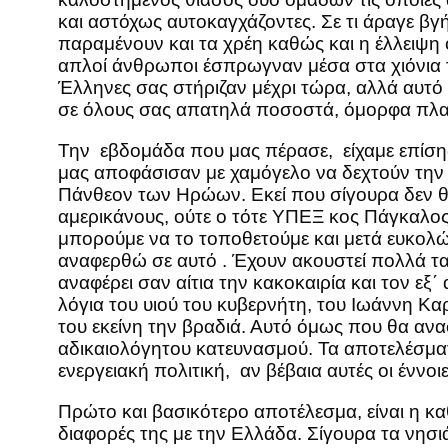
και αστόχως αυτοκαγχάζοντες. Σε τι άραγε β
παραμένουν και τα χρέη καθώς και η έλλειψη
απλοί άνθρωποι έσπρωγναν μέσα στα χιόνια τ
Έλληνες σας στήριζαν μέχρι τώρα, αλλά αυτό φ
σε όλους σας απατηλά ποσοστά, όμορφα πλασμ
Την εβδομάδα που μας πέρασε, είχαμε επίσης
μας αποφάσισαν με χαμόγελο να δεχτούν την 
Πάνθεον των Ηρώων. Εκεί που σίγουρα δεν θα 
αμερικάνους, ούτε ο τότε ΥΠΕΞ κος Πάγκαλος
μπορούμε να το τοποθετούμε και μετά ευκολώτα
αναφερθώ σε αυτό . Έχουν ακουστεί πολλά τα 
αναφέρει σαν αίτια την κακοκαιρία και τον 
λόγια του υιού του κυβερνήτη, του Ιωάννη Κ
του εκείνη την βραδιά. Αυτό όμως που θα ανα
αδικαιολόγητου κατευνασμού. Τα αποτελέσματ
ενεργειακή πολιτική, αν βέβαια αυτές οι έννοι
Πρώτο και βασικότερο αποτέλεσμα, είναι η κ
διαφορές της με την Ελλάδα. Σίγουρα τα νησιά