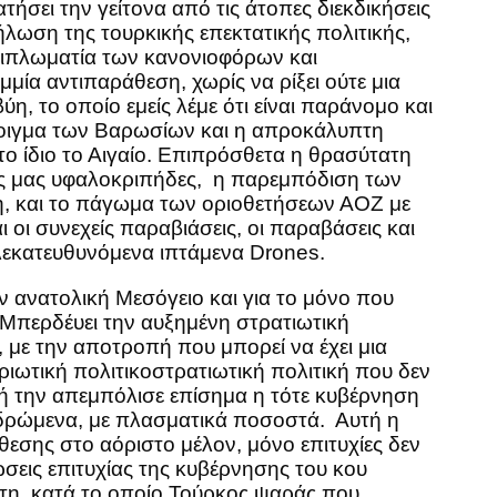
τήσει την γείτονα από τις άτοπες διεκδικήσεις
ήλωση της τουρκικής επεκτατικής πολιτικής,
 διπλωματία των κανονιοφόρων και
μία αντιπαράθεση, χωρίς να ρίξει ούτε μια
η, το οποίο εμείς λέμε ότι είναι παράνομο και
άνοιγμα των Βαρωσίων και η απροκάλυπτη
ο ίδιο το Αιγαίο. Επιπρόσθετα η θρασύτατη
ές μας υφαλοκριπήδες, η παρεμπόδιση των
η, και το πάγωμα των οριοθετήσεων ΑΟΖ με
οι συνεχείς παραβιάσεις, οι παραβάσεις και
ηλεκατευθυνόμενα ιπτάμενα Drones.
 ανατολική Μεσόγειο και για το μόνο που
 Μπερδέυει την αυξημένη στρατιωτική
με την αποτροπή που μπορεί να έχει μια
ιωτική πολιτικοστρατιωτική πολιτική που δεν
κή την απεμπόλισε επίσημα η τότε κυβέρνηση
ά δρώμενα, με πλασματικά ποσοστά. Αυτή η
θεσης στο αόριστο μέλον, μόνο επιτυχίες δεν
ώσεις επιτυχίας της κυβέρνησης του κου
η, κατά το οποίο Τούρκος ψαράς που