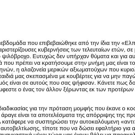
 εβδομάδα που επιβεβαιώθηκε από την ίδια την «Ελπ
οι αριστερίζουσες κυβερνήσεις των τελευταίων ετών, σ
 ψιλόβροχο. Ευτυχώς δεν υπήρχαν θύματα και για αυ
που πρέπει να κρατήσουμε στην μνήμη μας είναι το
νών, η αλαζονεία μερικών αξιωματούχων που κυριολε
 παιδιά μας σκεπασμένα με κουβέρτες για να μην πα
ός είναι σε αυτούς που σας ψήφισαν. Κάνετε πως δο
φεστε ο ένας τον άλλον ξέρωντας εκ των προτέρων τ
ιαδικασίας για την πρόταση μομφής που έκανε ο κος
άραγε είναι τα αποτελέσματα της απόρριψης της π
Α κατάφερε να συσπηρώσει την αυτοκαλόυμενη «αντι
αι αυτοβελτίωσης, τίποτε που να δώσει εφαλτήριο για
 αναγκαστικά μέχρι τώρα μας έχουν βάλει να παρακ