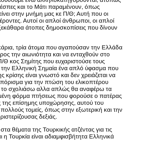
Πρέσπες και το Μάτι παραμένουν, όπως
νει στην μνήμη μας κε Π/Θ; Αυτή που οι
οντες. Αυτοί οι απλοί άνθρωποι, οι απλοί
ις ξεκάθαρα άτοπες δημοσκοπίσεις που δίνουν
ηκάρια, τρία άτομα που αγαπούσαν την Ελλάδα
ος την αιωνιότητα και να ενταχθούν στο
 Π/Θ κος Σημίτης που ευχαριστούσε τους
ε την Ελληνική Σημαία ένα απλό ύφασμα που
 κρίσης είναι γνωστό και δεν χρειάζεται να
ο πόρισμα για την πτώση του ελικοπτέρου
θα το σχολιάσω αλλα απλώς θα αναφέρω τα
ασμένη φόρμα πτήσεως που φορούσε ο πατέρας
ής της επίσημης υποχώρησης, αυτού του
πολλούς τομείς, όπως στην εξωτερική και την
ριστερίζουσας δεξιάς.
α θέματα της Τουρκικής ατζέντας για τις
αι η Τουρκία είναι αδιαμφισβήτητα Ελληνικά