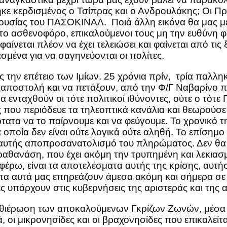
γήκε κερδισμένος ο Τσίπρας και ο Ανδρουλάκης; Οι 
 ουσίας του ΠΑΣΟΚΙΝΑΛ. Ποιά άλλη εικόνα θα μας μεί
ο ασθενοφόρο, επικαλούμενοι τους μη την ευθύνη φέρ
αίνεται πλέον να έχει τελειώσει και φαίνεται από τ
ένα για να σαγηνεύονται οι πολίτες.
 την επέτειο των Ιμίων. 25 χρόνια πρίν, τρία παλλ
αποστολή και να πετάξουν, από την Φ/Γ Ναβαρίνο πρ
ενταχθούν οι τότε πολιτικοί ιθύνοντες, ούτε ο τότε
 που περιόδευε τα τηλεοπτικά κανάλια και θεωρούσ
τα να το παίρνουμε και να φεύγουμε. Το χρονικό της
οποία δεν είναι ούτε λογικά ούτε αληθή. Το επίσημ
εξ΄ αυτής αποπροσανατολισμό του πληρώματος. Δεν 
αραθανάση, που έχει ακόμη την τρυπημένη και λεκι
φέρω, είναι τα αποτελέσματα αυτής της κρίσης, αυτ
α αυτά μας επηρεάζουν άμεσα ακόμη και σήμερα σε 
ες υπάρχουν στις κυβερνήσεις της αριστεράς και της α
αθιέρωση των αποκαλούμενων Γκρίζων Ζωνών, μέσα στ
, οι μικρονησίδες και οι βραχονησίδες που επικαλείτ