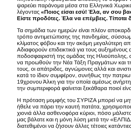
ψαρεύει παράνομα μέσα στα Ελληνικά Χωρικά
λέγοντας
«Ποιος είσαι εσύ! Έλα, αν σου βασ
Είστε προδότες. Έλα να επέμβεις. Τίποτα δ
Τα σημάδια των ημερών είναι πλέον αποκαρδιω
τρόπο αντιμετώπισης της πανδημίας, σύσσωμ
κλίματος φόβου και την ακόμη μεγαλύτερη α
Αδιαφορούν επιδεικτικά για τους αυξημένους
ποδοσφαιριστή της ομάδας της Ηλιούπολης, σ
να προωθούν την Νέα Τάξη Πραγμάτων και τη
τους, οι απάτριδες, αγνώμονες αλλά και ανισ
κατά το ίδιον συμφέρον, συνήθως την πατριω
19χρονου Άλκη για την οποία αμέσως ανήρτη
την συμπεριφορά φαίνεται ξεκάθαρα ποιοί είν
Η πρόταση μομφής του ΣΥΡΙΖΑ μπορεί να μην π
ήθελε να πάρει την καυτή πατάτα, χρησιμοπ
χιονιά άλλα ασθενοφόρα κύριοι, πόσο μάλιστα
μας βάλατε και η μόνη λύση μετά την «ΕΛΠΙΔ
διατεθιμένοι να ζήσουν άλλες τέτοιες κατάντι