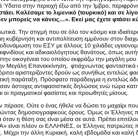
 Ύδατα στην περιοχή έξω από την Ίμβρο, περιφρόν
τάει. Καλέσαμε το λιμενικό (τουρκικό) και σε λίγο
εν μπορείς να κάνεις…». Εκεί μας έχετε φτάσει κύ
τικά. Την στιγμή που σε όλο τον κόσμο και ιδιαίτε
η κυβέρνηση και αντιπολίτευση εμμένουν στον διαχ
ποδυνάμωση του ΕΣΥ με άλλους 10 χιλιάδες υγειονο
 αιφνιδίους και αδικαιολόγητους θανάτους, όπως αυτ
την οικογένεια του οποίου εκφράζω την μεγάλη μου 
ν Μεγάλη Επανεκκίνηση, φτιάχνωντας φανταστικά σ
τόριτοι αριστερίζοντες δρούν ως συνήθως εντελώς φ
τική παράταξη. Πρόσφατο παράδειγμα η εντελώς άδι
σαν άστοχες αντιφασιστικές δηλώσεις ενώ τώρα κατη
αι οι πραγματικοί φασίστες και προωθητές μίσους.
έρασε. Ούτε ο ένας ήθελε να δώσει το μαχαίρι που 
οιώντας δημοσιογραφικούς όρους. Όμως οι Έλληνες 
 όταν η θέση σας είναι μέσα σε αυτά. Πρέπει επιτέλ
Α» είναι πλέον οι ΕΛΛΗΝΕΣ, οι Έλληνες πατριώτες πο
ες. Μέχρι την άλλη Κυριακή, καλή εβδομάδα και καλή