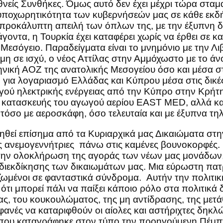
εθνείς Συνθήκες. Όμως αυτό δεν έχει μέχρι τώρα σταμα
η υποχωρητικότητα των κυβερνήσεών μας σε κάθε εκδ
 απροκάλυπτη απειλή των όπλων της, με την έξυπνη
ντα, η Τουρκία έχει καταφέρει χωρίς να έρθει σε καμ
σόγειο. Παραδείγματα είναι το μνημόνιο με την Λιβύ
μη σε ισχύ, ο νέος Αττίλας στην Αμμόχωστο με το 
ική ΑΟΖ της ανατολικής Μεσογείου όσο και μέσα στ
ν για λογαριασμό Ελλάδας και Κύπρου μέσα στις δικ
ωγού ηλεκτρικής ενέργειας από την Κύπρο στην Κρήτ
 κατασκευής του αγωγού αερίου EAST MED, αλλά και 
 τόσο με αεροσκάφη, όσο τελευταία και με έξυπνα τ
θεί επίσημα από τα Κυριαρχικά μας Δικαιώματα στην
τις ανεμογεννήτριες πάνω στις καμένες βουνοκορφές.
 την ολοκλήρωση της αγοράς των νέων μας μονάδων, 
διεκδίκησης των δικαιωμάτων μας. Μια εύρωστη πατρ
ατζωμένοι σε φανταστικά σύνδρομα. Αυτήν την πολιτι
 ότι μπορεί πάλι να παίξει κάποιο ρόλο στα πολιτικ
ς, του κουκουλώματος, της μη αντίδρασης, της μετά
ιφανές να καταριφθούν οι αίολες και αστήριχτες δηκλ
που καταγράφηκε στον τύπο την προηγούμενη Πέμπτ