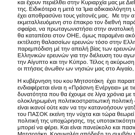
και έχουν περιέλθει στην Κυριαρχία μας με Δι
της. Ειδικότερα η μετά τα Ίμια αδικαιολόγητ
έχει αποθρασύνει τους γείτονές μας. Με την
εκμεταλλευόμενη στο έπακρο τον διεθνή παράγο
σφαίρα, να πρωταγωνιστήσει στην ανατολική Με
θα καταπέσει στον ΟΗΕ, όμως παραμένει ακό
εκτέλεση θαλασσίων ερευνών τόσο στην Ελλην
παρεμπόδιση μέ την απειλή βίας των ερευνώ
Ελληνικών ερευνών για την διέλευση του αγ
την Αίγυπτο και την Κύπρο. Τέλος η ακύρωση
οι πτήσεις άνωθεν ων νησιών μας στο Αιγαίο,
Η κυβέρνηση του κου Μητσοτάκη έχει παραιτη
ενδιαφέρεται είναι η «Πράσινη Ενέργεια» με 
δυνατότητα που θα έχουμε σε λίγα χρόνια με
ολοκληρωμένη πολιτικοστρατιωτική πολιτική 
είναι ικανοί ούτε καν να την κατανοήσουν γ
του ΠΑΣΟΚ εκείνη την νύχτα και τώρα θεωρεί
πολιτική της υποχώρησης, της υποτακτικότητα
μπορεί να φέρει. Και είναι πανεύκολο και πασ
Μητσοτάκη. Κραυγαλέα απόδειξη το συμβάν 