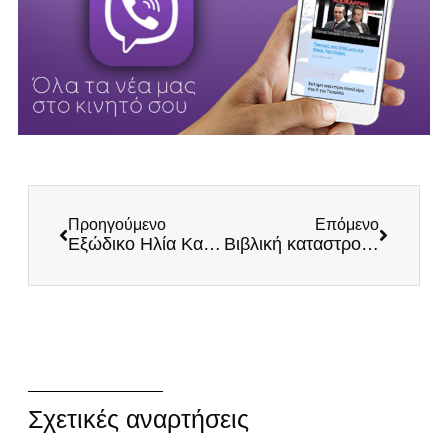
Προηγούμενο
Επόμενο
Εξώδικο Ηλία Κασιδιάρη στην εφημερίδα «ΤΑ ΝΕΑ» για παραπλανητικό πρωτοσέλιδο
Βιβλική καταστροφή στην Εύβοια – Τα αντιπλημμυρικά έργα Μητσοτάκη δεν έγιναν ποτέ!
Σχετικές αναρτήσεις