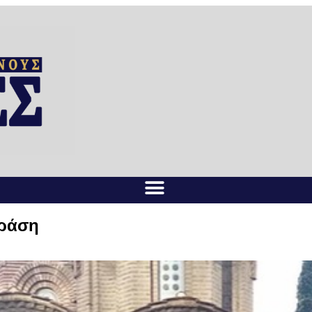
δράση