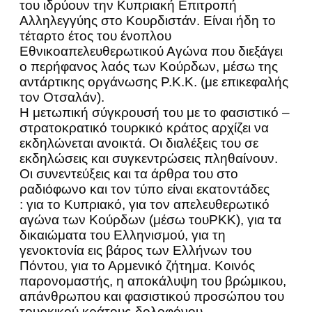
του ιδρύουν την Κυπριακή Επιτροπή
Αλληλεγγύης στο Κουρδιστάν. Είναι ήδη το
τέταρτο έτος του ένοπλου
Εθνικοαπελευθερωτικού Αγώνα που διεξάγει
ο περήφανος λαός των Κούρδων, μέσω της
αντάρτικης οργάνωσης P.K.K. (με επικεφαλής
τον Οτσαλάν).
Η μετωπική σύγκρουσή του με το φασιστικό –
στρατοκρατικό τουρκικό κράτος αρχίζει να
εκδηλώνεται ανοικτά. Οι διαλέξεις του σε
εκδηλώσεις και συγκεντρώσεις πληθαίνουν.
Οι συνεντεύξεις και τα άρθρα του στο
ραδιόφωνο και τον τύπο είναι εκατοντάδες
: για το Κυπριακό, για τον απελευθερωτικό
αγώνα των Κούρδων (μέσω τουPKK), για τα
δικαιώματα του Ελληνισμού, για τη
γενοκτονία εις βάρος των Ελλήνων του
Πόντου, για το Αρμενικό ζήτημα. Κοινός
παρονομαστής, η αποκάλυψη του βρώμικου,
απάνθρωπου και φασιστικού προσώπου του
τουρκικού κράτους-δολοφόνου.