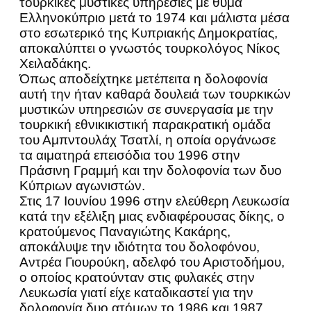
τουρκικές μυστικές υπηρεσίες με θύμα
Ελληνοκύπριο μετά το 1974 και μάλιστα μέσα
στο εσωτερικό της Κυπριακής Δημοκρατίας,
αποκαλύπτει ο γνωστός τουρκολόγος Νίκος
Χειλαδάκης.
Όπως αποδείχτηκε μετέπειτα η δολοφονία
αυτή την ήταν καθαρά δουλειά των τουρκικών
μυστικών υπηρεσιών σε συνεργασία με την
τουρκική εθνικικιστική παρακρατική ομάδα
του Αμπντουλάχ Τσατλί, η οποία οργάνωσε
τα αιματηρά επεισόδια του 1996 στην
Πράσινη Γραμμή και την δολοφονία των δυο
Κύπριων αγωνιστών.
Στις 17 Ιουνίου 1996 στην ελεύθερη Λευκωσία
κατά την εξέλιξη μιας ενδιαφέρουσας δίκης, ο
κρατούμενος Παναγιώτης Κακάρης,
αποκάλυψε την ιδιότητα του δολοφόνου,
Αντρέα Γιουρούκη, αδελφό του Αριστοδήμου,
ο οποίος κρατούνταν στις φυλακές στην
Λευκωσία γιατί είχε καταδικαστεί για την
δολοφονία δυο ατόμων το 1986 και 1987.