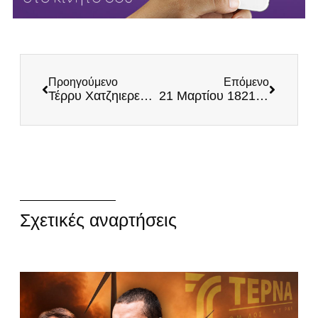
Προηγούμενο
Επόμενο
Τέρρυ Χατζηιερεμίας: «Ο Μητσοτάκης τρέμει την είσοδο του Κασιδιάρη στη Βουλή» (Βίντεο)
21 Μαρτίου 1821: Η απελευθέρωση των Καλαβρύτων
Σχετικές αναρτήσεις