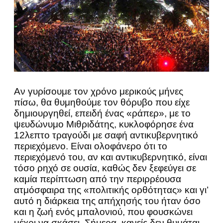
Αν γυρίσουμε τον χρόνο μερικούς μήνες
πίσω, θα θυμηθούμε τον θόρυβο που είχε
δημιουργηθεί, επειδή ένας «ράπερ», με το
ψευδώνυμο Μιθριδάτης, κυκλοφόρησε ένα
12λεπτο τραγούδι με σαφή αντικυβερνητικό
περιεχόμενο. Είναι ολοφάνερο ότι το
περιεχόμενό του, αν και αντικυβερνητικό, είναι
τόσο ρηχό σε ουσία, καθώς δεν ξεφεύγει σε
καμία περίπτωση από την περιρρέουσα
ατμόσφαιρα της «πολιτικής ορθότητας» και γι’
αυτό η διάρκεια της απήχησής του ήταν όσο
και η ζωή ενός μπαλονιού, που φουσκώνει
μέχρι να σκάσει. Σήμερα, κανείς δεν θυμάται