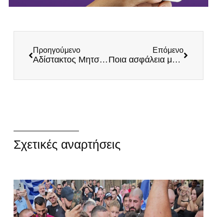
Προηγούμενο
Επόμενο
Αδίστακτος Μητσοτάκης τα βάζει με Έλληνα άνεργο! Η κοινωνία βράζει και αυτοί νομίζουν ότι θα έχουν πάντα απέναντί τους… Ευαγγελάτους!
Ποια ασφάλεια με ΝΔ; Νέα άγρια συμπλοκή αλλοδαπών στην καρδιά της Θεσσαλονίκης! Οι προτάσεις των ΕΛΛΗΝΩΝ για την αντιμετώπιση της εγκληματικότητας!
Σχετικές αναρτήσεις