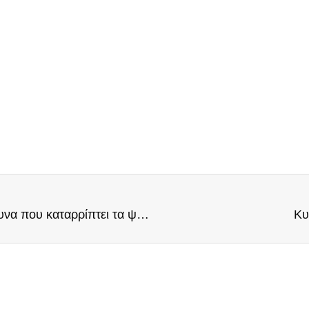
Μητσοτάκη παραιτήσου! Σεισμός με την έρευνα που καταρρίπτει τα ψέματά του!
Κυ