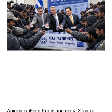
Δριμεία επίθεση Κασιδιάρη μέσω Χ για το