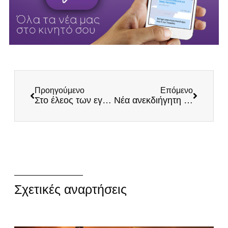
Προηγούμενο
Επόμενο
Στο έλεος των εγκληματιών η χώρα: Σκότωσαν 90χρονο μέσα στο σπίτι του στα Πατήσια
Νέα ανεκδιήγητη δήλωση Πελώνη: Η παρενόχληση του γαλλικού σκάφους στην ελληνική ΑΟΖ αφορά την Γαλλία
Σχετικές αναρτήσεις