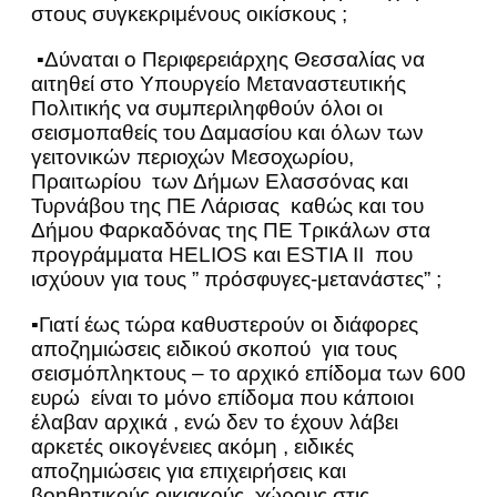
στους συγκεκριμένους οικίσκους ;
▪Δύναται ο Περιφερειάρχης Θεσσαλίας να
αιτηθεί στο Υπουργείο Μεταναστευτικής
Πολιτικής να συμπεριληφθούν όλοι οι
σεισμοπαθείς του Δαμασίου και όλων των
γειτονικών περιοχών Μεσοχωρίου,
Πραιτωρίου των Δήμων Ελασσόνας και
Τυρνάβου της ΠΕ Λάρισας καθώς και του
Δήμου Φαρκαδόνας της ΠΕ Τρικάλων στα
προγράμματα HELIOS και ΕSTIA II που
ισχύουν για τους ” πρόσφυγες-μετανάστες” ;
▪Γιατί έως τώρα καθυστερούν οι διάφορες
αποζημιώσεις ειδικού σκοπού για τους
σεισμόπληκτους – το αρχικό επίδομα των 600
ευρώ είναι το μόνο επίδομα που κάποιοι
έλαβαν αρχικά , ενώ δεν το έχουν λάβει
αρκετές οικογένειες ακόμη , ειδικές
αποζημιώσεις για επιχειρήσεις και
βοηθητικούς οικιακούς χώρους στις