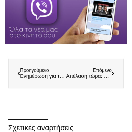
Προηγούμενο
Επόμενο
Ενημέρωση για το Κίνημα ΕΛΛΗΝΕΣ σε Λευκάδα και Πρέβεζα
Απέλαση τώρα: Πακιστανοί βίασαν ομαδικά 25χρονη έγκυο με νοητική στέρηση – Την άρπαξαν από την Ομόνοια
Σχετικές αναρτήσεις