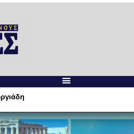
ωργιάδη