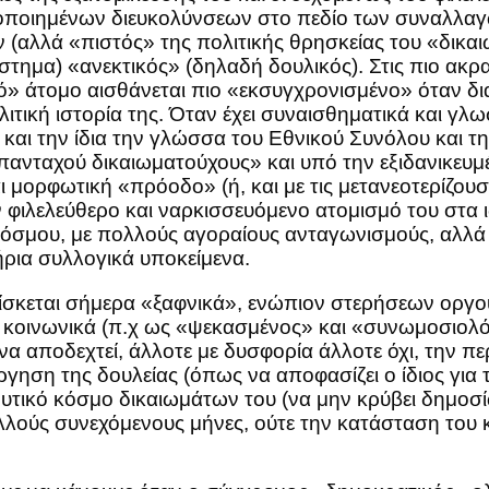
λοποιημένων διευκολύνσεων στο πεδίο των συναλλα
(αλλά «πιστός» της πολιτικής θρησκείας του «δικαιω
στημα) «ανεκτικός» (δηλαδή δουλικός). Στις πιο ακρα
ό» άτομο αισθάνεται πιο «εκσυγχρονισμένο» όταν δι
ολιτική ιστορία της. Όταν έχει συναισθηματικά και 
 και την ίδια την γλώσσα του Εθνικού Συνόλου και τη
νταχού δικαιωματούχους» και υπό την εξιδανικευμέν
μορφωτική «πρόοδο» (ή, και με τις μετανεοτερίζουσ
ν φιλελεύθερο και ναρκισσευόμενο ατομισμό του στα 
κόσμου, με πολλούς αγοραίους ανταγωνισμούς, αλλά χ
ήρια συλλογικά υποκείμενα.
ρίσκεται σήμερα «ξαφνικά», ενώπιον στερήσεων οργο
ί κοινωνικά (π.χ ως «ψεκασμένος» και «συνωμοσιολ
 να αποδεχτεί, άλλοτε με δυσφορία άλλοτε όχι, την 
ργηση της δουλείας (όπως να αποφασίζει ο ίδιος για 
υτικό κόσμο δικαιωμάτων του (να μην κρύβει δημοσί
πολλούς συνεχόμενους μήνες, ούτε την κατάσταση το