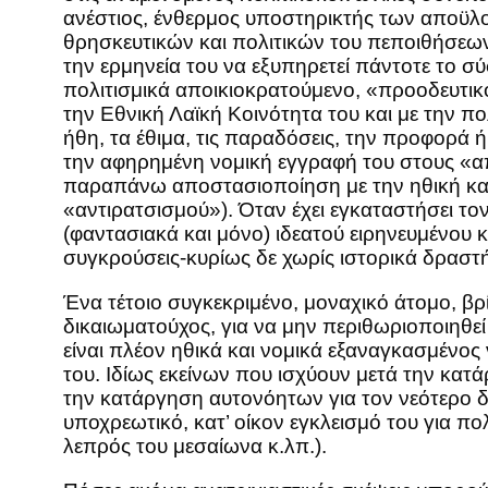
ανέστιος, ένθερμος υποστηρικτής των αποϋ
θρησκευτικών και πολιτικών του πεποιθήσεων 
την ερμηνεία του να εξυπηρετεί πάντοτε το σύ
πολιτισμικά αποικιοκρατούμενο, «προοδευτικ
την Εθνική Λαϊκή Κοινότητα του και με την π
ήθη, τα έθιμα, τις παραδόσεις, την προφορά ή
την αφηρημένη νομική εγγραφή του στους «απα
παραπάνω αποστασιοποίηση με την ηθική και 
«αντιρατσισμού»). Όταν έχει εγκαταστήσει το
(φαντασιακά και μόνο) ιδεατού ειρηνευμένου 
συγκρούσεις-κυρίως δε χωρίς ιστορικά δραστ
Ένα τέτοιο συγκεκριμένο, μοναχικό άτομο, β
δικαιωματούχος, για να μην περιθωριοποιηθε
είναι πλέον ηθικά και νομικά εξαναγκασμένος
του. Ιδίως εκείνων που ισχύουν μετά την κατά
την κατάργηση αυτονόητων για τον νεότερο δ
υποχρεωτικό, κατ’ οίκον εγκλεισμό του για 
λεπρός του μεσαίωνα κ.λπ.).