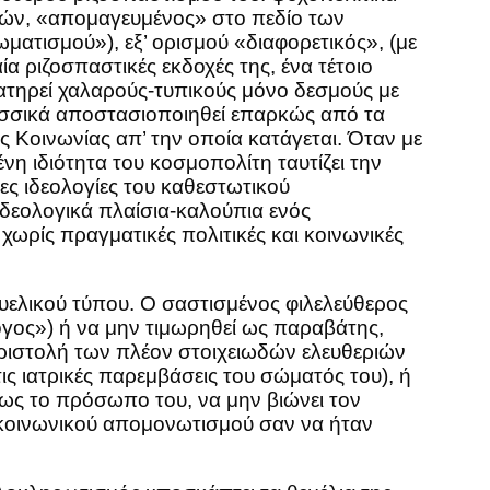
γών, «απομαγευμένος» στο πεδίο των
ματισμού»), εξ’ ορισμού «διαφορετικός», (με
ία ριζοσπαστικές εκδοχές της, ένα τέτοιο
ατηρεί χαλαρούς-τυπικούς μόνο δεσμούς με
γλωσσικά αποστασιοποιηθεί επαρκώς από τα
ς Κοινωνίας απ’ την οποία κατάγεται. Όταν με
η ιδιότητα του κοσμοπολίτη ταυτίζει την
ες ιδεολογίες του καθεστωτικού
ιδεολογικά πλαίσια-καλούπια ενός
ωρίς πραγματικές πολιτικές και κοινωνικές
υελικού τύπου. Ο σαστισμένος φιλελεύθερος
όγος») ή να μην τιμωρηθεί ως παραβάτης,
περιστολή των πλέον στοιχειωδών ελευθεριών
τις ιατρικές παρεμβάσεις του σώματός του), ή
ως το πρόσωπο του, να μην βιώνει τον
υ κοινωνικού απομονωτισμού σαν να ήταν