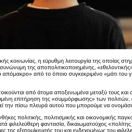
ικής κοινωνίας, η εύρυθμη λειτουργία της οποίας στη
συνώνυμη της αποπολιτικοποιημένης, «εθελοντικής»,
 απόμακρο» από το όποιο συγκεκριμένο «μάτι του γ
ατοικούνται από άτομα αποξενωμένα μεταξύ τους και 
ευμένη επιτήρηση της «συμμόρφωσης» των πολιτών, ω
λεί την πίσω πλευρά αυτού που μπορούμε να ονομάσ
υνθήκες πολιτικής, πολιτισμικής και οικονομικής πα
κατά φιλελεύθερη φαντασία, δικαιωματούχος «πολίτη
ιες της εξατομίκευσής του και ενδεχομένως του φιλε