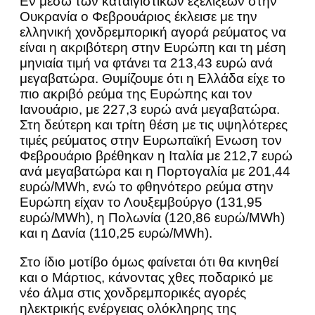
Εν μέσω των καταιγιστικών εξελίξεων στην
Ουκρανία ο Φεβρουάριος έκλεισε με την
ελληνική χονδρεμπορική αγορά ρεύματος να
είναι η ακριβότερη στην Ευρώπη και τη μέση
μηνιαία τιμή να φτάνει τα 213,43 ευρώ ανά
μεγαβατώρα. Θυμίζουμε ότι η Ελλάδα είχε το
πιο ακριβό ρεύμα της Ευρώπης και τον
Ιανουάριο, με 227,3 ευρώ ανά μεγαβατώρα.
Στη δεύτερη και τρίτη θέση με τις υψηλότερες
τιμές ρεύματος στην Ευρωπαϊκή Ενωση τον
Φεβρουάριο βρέθηκαν η Ιταλία με 212,7 ευρώ
ανά μεγαβατώρα και η Πορτογαλία με 201,44
ευρώ/MWh, ενώ το φθηνότερο ρεύμα στην
Ευρώπη είχαν το Λουξεμβούργο (131,95
ευρώ/MWh), η Πολωνία (120,86 ευρώ/MWh)
και η Δανία (110,25 ευρώ/MWh).
Στο ίδιο μοτίβο όμως φαίνεται ότι θα κινηθεί
και ο Μάρτιος, κάνοντας χθες ποδαρικό με
νέο άλμα στις χονδρεμπορικές αγορές
ηλεκτρικής ενέργειας ολόκληρης της