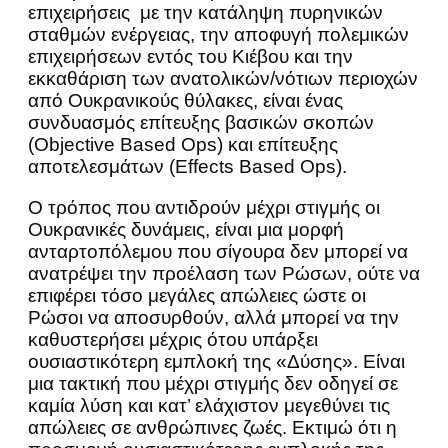
επιχειρήσεις με την κατάληψη πυρηνικών
σταθμών ενέργειας, την αποφυγή πολεμικών
επιχειρήσεων εντός του Κιέβου και την
εκκαθάριση των ανατολικών/νότιων περιοχών
από Ουκρανικούς θύλακες, είναι ένας
συνδυασμός επίτευξης βασικών σκοπών
(Objective Based Ops) και επίτευξης
αποτελεσμάτων (Effects Based Ops).
Ο τρόπος που αντιδρούν μέχρι στιγμής οι
Ουκρανικές δυνάμεις, είναι μια μορφή
ανταρτοπόλεμου που σίγουρα δεν μπορεί να
ανατρέψει την προέλαση των Ρώσων, ούτε να
επιφέρει τόσο μεγάλες απώλειες ώστε οι
Ρώσοι να αποσυρθούν, αλλά μπορεί να την
καθυστερήσει μέχρις ότου υπάρξει
ουσιαστικότερη εμπλοκή της «Δύσης». Είναι
μια τακτική που μέχρι στιγμής δεν οδηγεί σε
καμία λύση και κατ’ ελάχιστον μεγεθύνει τις
απώλειες σε ανθρώπινες ζωές. Εκτιμώ ότι η