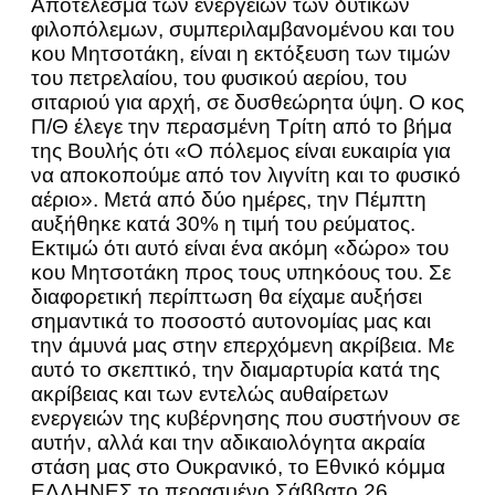
Αποτέλεσμα των ενεργειών των δυτικών
φιλοπόλεμων, συμπεριλαμβανομένου και του
κου Μητσοτάκη, είναι η εκτόξευση των τιμών
του πετρελαίου, του φυσικού αερίου, του
σιταριού για αρχή, σε δυσθεώρητα ύψη. Ο κος
Π/Θ έλεγε την περασμένη Τρίτη από το βήμα
της Βουλής ότι «Ο πόλεμος είναι ευκαιρία για
να αποκοπούμε από τον λιγνίτη και το φυσικό
αέριο». Μετά από δύο ημέρες, την Πέμπτη
αυξήθηκε κατά 30% η τιμή του ρεύματος.
Εκτιμώ ότι αυτό είναι ένα ακόμη «δώρο» του
κου Μητσοτάκη προς τους υπηκόους του. Σε
διαφορετική περίπτωση θα είχαμε αυξήσει
σημαντικά το ποσοστό αυτονομίας μας και
την άμυνά μας στην επερχόμενη ακρίβεια. Με
αυτό το σκεπτικό, την διαμαρτυρία κατά της
ακρίβειας και των εντελώς αυθαίρετων
ενεργειών της κυβέρνησης που συστήνουν σε
αυτήν, αλλά και την αδικαιολόγητα ακραία
στάση μας στο Ουκρανικό, το Εθνικό κόμμα
ΕΛΛΗΝΕΣ το περασμένο Σάββατο 26