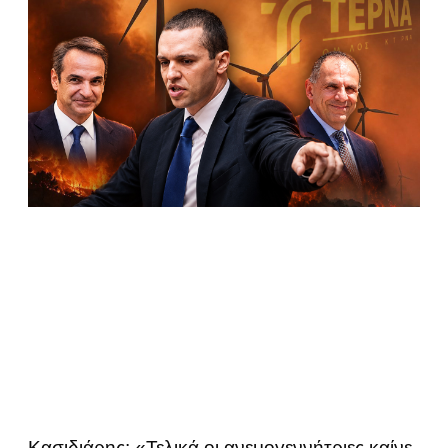
Κασιδιάρης: «Τελικά οι ανεμογεννήτριες καίνε