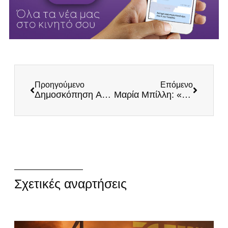
Προηγούμενο
Επόμενο
Δημοσκόπηση ABACUS – aftodioikisi.gr: Ραγδαία πτώση ΝΔ, ΣΟΚ με Κασιδιάρη!
Μαρία Μπίλλη: «Αυστηρά ουδέτερη έπρεπε να παραμείνει η Ελλάς» (Βίντεο)
Σχετικές αναρτήσεις