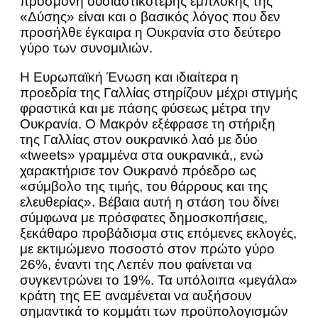
προσμονή ουσιαστικότερης εμπλοκής της
«Δύσης» είναι και ο βασικός λόγος που δεν
προσήλθε έγκαιρα η Ουκρανία στο δεύτερο
γύρο των συνομιλιών.
Η Ευρωπαϊκή Ένωση και ιδιαίτερα η
προεδρία της Γαλλίας στηρίζουν μέχρι στιγμής
φραστικά και με πάσης φύσεως μέτρα την
Ουκρανία. Ο Μακρόν εξέφρασε τη στήριξη
της Γαλλίας στον ουκρανικό λαό με δύο
«tweets» γραμμένα στα ουκρανικά,, ενώ
χαρακτήρισε τον Ουκρανό πρόεδρο ως
«σύμβολο της τιμής, του θάρρους και της
ελευθερίας». Βέβαια αυτή η στάση του δίνει
σύμφωνα με πρόσφατες δημοσκοπήσεις,
ξεκάθαρο προβάδισμα στις επόμενες εκλογές,
με εκτιμώμενο ποσοστό στον πρώτο γύρο
26%, έναντι της Λεπέν που φαίνεται να
συγκεντρώνει το 19%. Τα υπόλοιπα «μεγάλα»
κράτη της ΕΕ αναμένεται να αυξήσουν
σημαντικά το κομμάτι των προϋπολογισμών