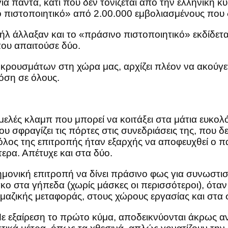
α πάντα, κάτι που δεν τονίζεται από την ελληνική κυβ
πιστοποιητικό» από 2.00.000 εμβολιασμένους που δ
λ άλλαξαν και το «πράσινο πιστοποιητικό» εκδίδετα
που απαιτούσε δύο.
κόρ κρουσμάτων στη χώρα μας, αρχίζει πλέον να ακού
δόση σε όλους.
ιγομελές κλαμπ που μπορεί να κοιτάξει στα μάτια ευκ
 σφραγίζει τις πόρτες στις συνεδριάσεις της, που δε
Ρόλος της επιτροπής ήταν εξαρχής να αποφευχθεί ο 
ερα. Απέτυχε και στα δύο.
τημονική επιτροπή να δίνει πράσινο φως για συνωστι
στα γήπεδα (χωρίς μάσκες οι περισσότεροι), όταν τ
μαζικής μεταφοράς, στους χώρους εργασίας και στα σ
Με εξαίρεση το πρώτο κύμα, αποδεικνύονται άκρως α