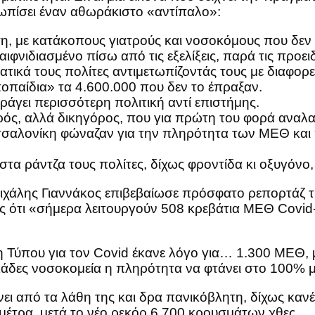
τωπίσει έναν αθωράκιστο «αντίπαλο»:
 με κατάκοπους γιατρούς και νοσοκόμους που δεν 
ιφνιδιασμένο πίσω από τις εξελίξεις, παρά τις προε
κά τους πολίτες αντιμετωπίζοντάς τους με διαφορε
ποπαίδια» τα 4.600.000 που δεν το έπραξαν.
ράγει περισσότερη πολιτική αντί επιστήμης.
ρός, αλλά δικηγόρος, που για πρώτη του φορά αναλα
εσσαλονίκη φώναζαν για την πληρότητα των ΜΕΘ και 
α ράντζα τους πολίτες, δίχως φροντίδα κι οξυγόνο,
χάλης Γιαννάκος επιβεβαίωσε πρόσφατο ρεπορτάζ τη
ότι «σήμερα λειτουργούν 508 κρεβάτια ΜΕΘ Covid-1
ξη Τύπου για τον Covid έκανε λόγο για… 1.300 ΜΕΘ
εκάδες νοσοκομεία η πληρότητα να φτάνει στο 100%
νει από τα λάθη της και δρα πανικόβλητη, δίχως καν
μέτρα, μετά το νέο ρεκόρ 6.700 κρουσμάτων χθες.