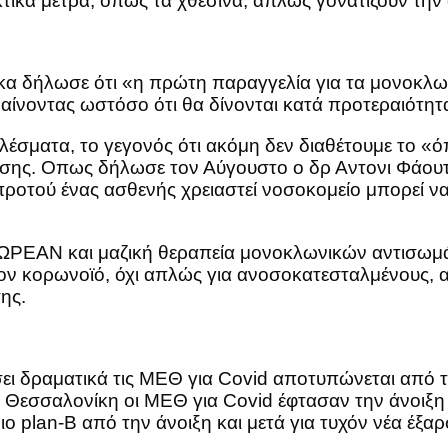
ικά μέτρα, όπως τα χθεσινά, απλώς γονατίζουν την 
α δήλωσε ότι «η πρώτη παραγγελία για τα μονοκλων
ημαίνοντας ωστόσο ότι θα δίνονται κατά προτεραιότη
τελέσματα, το γεγονός ότι ακόμη δεν διαθέτουμε το
σης. Οπως δήλωσε τον Αύγουστο ο δρ Αντονι Φάουτσ
τού ένας ασθενής χρειαστεί νοσοκομείο μπορεί να 
ΔΩΡΕΑΝ και μαζική θεραπεία μονοκλωνικών αντισωμάτ
ον κορωνοϊό, όχι απλώς για ανοσοκατεσταλμένους, α
ης.
ι δραματικά τις ΜΕΘ για Covid αποτυπώνεται από τ
 Θεσσαλονίκη οι ΜΕΘ για Covid έφτασαν την άνοιξη 
ο plan-B από την άνοιξη και μετά για τυχόν νέα έξαρ