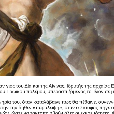
ν γιος του Δία και της Αίγινας. Ιδρυτής της αρχαία
του Τρωικού πολέμου, υπερασπιζόμενος το Ίλιον σε 
νηρία του, όταν καταλάβαινε πως θα πέθαινε, συνενν
αυτήν την δήθεν «παράλειψη», όταν ο Σίσυφος πήγε
ανών, ώστε να τακτοποιηθούν όλες οι εκκρεμότητες. 