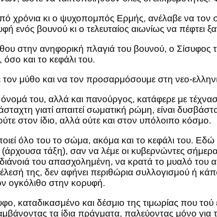
 από χρόνια κι ο ψυχοπομπός Ερμής, ανέλαβε να τον
φή ενός βουνού κι ο τελευταίος αιωνίως να πέφτει ξα
ίθου στην ανηφορική πλαγιά του βουνού, ο Σίσυφος τ
, όσο και το κεφάλι του.
ον μύθο και να τον προσαρμόσουμε στη νεο-ελληνι
όνομά του, αλλά και πανούργος, κατάφερε με τέχνασ
άσταχτη γιατί απαιτεί σωματική ρώμη, είναι δυσβάσταχ
 ούτε στον ίδιο, αλλά ούτε και στον υπόλοιπο κόσμο.
εί όλο του το σώμα, ακόμα και το κεφάλι του. Εδώ α
οί (άρχουσα τάξη), σαν να λέμε οι κυβερνώντες σήμε
η διάνοιά του απασχολημένη, να κρατά το μυαλό του α
τέλεσή της, δεν αφήνει περιθώρια συλλογισμού ή κάπο
ν ογκόλιθο στην κορυφή.
ο, καταδικασμένο και δέσμιο της τιμωρίας που τού 
μβάνοντας τα ίδια πράγματα, παλεύοντας μόνο για τη