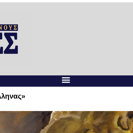
λληνας»