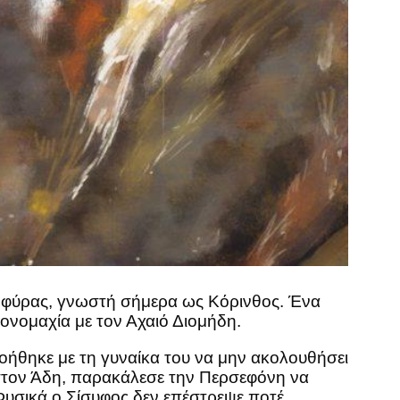
ς Εφύρας, γνωστή σήμερα ως Κόρινθος. Ένα
μονομαχία με τον Αχαιό Διομήδη.
οήθηκε με τη γυναίκα του να μην ακολουθήσει
 στον Άδη, παρακάλεσε την Περσεφόνη να
Φυσικά ο Σίσυφος δεν επέστρεψε ποτέ.