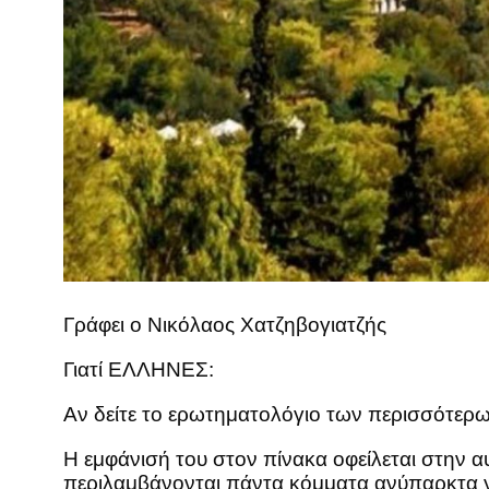
Γράφει ο Νικόλαος Χατζηβογιατζής
Γιατί ΕΛΛΗΝΕΣ:
Αν δείτε το ερωτηματολόγιο των περισσότ
Η εμφάνισή του στον πίνακα οφείλεται στην 
περιλαμβάνονται πάντα κόμματα ανύπαρκτα γ