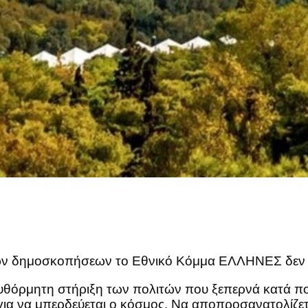
ερων δημοσκοπήσεων το Εθνικό Κόμμα ΕΛΛΗΝΕΣ δεν
αυθόρμητη στήριξη των πολιτών που ξεπερνά κατά π
ια να μπερδεύεται ο κόσμος. Να αποπροσανατολίζετ