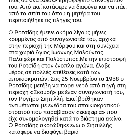
πως θα «κατέδιδε» κρησφύγετο συνεργατών
του. Από εκεί κατάφερε να διαφύγει και να πάει
από το σπίτι του όπου η μητέρα του
περιποιήθηκε τις πληγές του.
Ο Ροτσίδης έμεινε ακόμα λίγους μήνες
κρυμμένος από συναγωνιστές του, αρχικά
στην περιοχή της Μόρφου και στη συνέχεια
στα χωριά Άγιος Ιωάννης Μαλούντας,
Παλαιχώρι και Πολύστυπος.Με την επιστροφή
του Ροτσίδη στον ένοπλο αγώνα, έλαβε
μέρος σε πολλές επιθέσεις κατά των
αποικιοκρατών. Στις 25 Νοεμβρίου το 1958 ο
Ροτσίδης μετέβη να πάρει νερό από πηγή στη
περιοχή «Σκουρή» με έναν συναγωνιστή του,
τον Ρογήρο Σιηπιλλή. Εκεί βρέθηκαν
αντιμέτωποι με ενέδρα του αποικιοκρατικού
στρατού που παραβίασαν «εκεχειρία» που
είχε συνομολογηθεί κατά το διάστημα εκείνο.
Ο Ροτσίδης σκοτώθηκε ενώ ο Σιηπιλλής
κατάφερε να διαφύγει βαριά