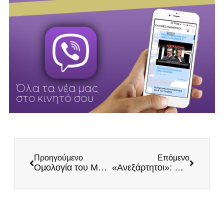
Προηγούμενο
Επόμενο
Ομολογία του Μαργαρίτη Σχοινά: «Εγκρίναμε θεραπείες αλλά δεν τις αγοράζουμε, θέλουμε να προωθήσουμε τα εμβόλια»
«Ανεξάρτητοι»: Η Λινού σε συγκέντρωση του ΓΑΠ με σημαία ΠΑΣΟΚ – Η Γκάγκα υποψήφια με τη ΝΔ