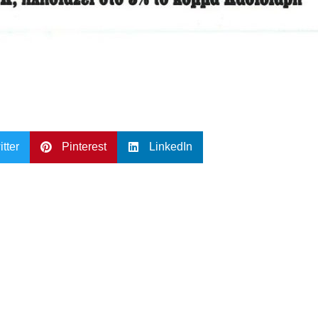
itter
Pinterest
LinkedIn