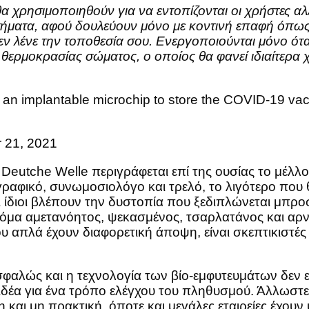
 θα χρησιμοποιηθούν για να εντοπίζονται οι χρήστες 
ματα, αφού δουλεύουν μόνο με κοντινή επαφή όπως γ
εν λένε την τοποθεσία σου. Ενεργοποιούνται μόνο ότα
ερμοκρασίας σώματος, ο οποίος θα φανεί ιδιαίτερα χρ
n implantable microchip to store the COVID-19 vac
 21, 2021
 Deutche Welle περιγράφεται επί της ουσίας το μέλλ
 γραφικό, συνωμοσιολόγο και τρελό, το λιγότερο που
 ίδιοι βλέπουν την δυστοπία που ξεδιπλώνεται μπροσ
κόμα αμετανόητος, ψεκασμένος, τσαρλατάνος και αρ
 απλά έχουν διαφορετική άποψη, είναι σκεπτικιστέ
αλώς και η τεχνολογία των βίο-εμφυτευμάτων δεν είν
 η ιδέα για ένα τρόπο ελέγχου του πληθυσμού. Άλλωσ
 και μη πρακτική, όποτε και μεγάλες εταιρείες έχουν