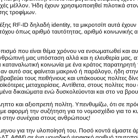
 μέλλον. Ήδη έχουν χρησιμοποιηθεί πιλοτικά στον
σης τροφίμων.
έξης RF-ID δηλαδή identity, τα μικροτσίπ αυτά έχου
όχου όπως αριθμό ταυτότητας, αριθμό κοινωνικής ασφ
ισμό που είναι θέμα χρόνου να ενσωματωθεί και αυτ
ανθρώπινή μας υπόσταση αλλά και η ελευθερία μας, 
α καταναλωτική κοινωνία με ένα κράτος παρατηρητή 
αν αυτό σας φαίνεται μακρινό ή παράλογο, ήδη στην 
ιβραβεύει τους πειθήνιους και υπάκουους πολίτες δί
κότερες μεταχειρίσεις. Αντίθετα, στους πολίτες που
ένα δικαιώματα ενώ δυσκολεύονται και στο να βρου
ηπτο και αξιοπρεπή πολίτη. Υπενθυμίζω, ότι σε πρ
ε αφορμή την συζήτηση για το νομοσχέδιο για το κυν
ι στην συνέχεια στους ανθρώπους!
ηνου για την υλοποίησή του. Ποσό κοντά είμαστε ά
Τ, ΑΦΜ) σε ένα μοναδικό ψηφιακό αριθμό ταυτοποί