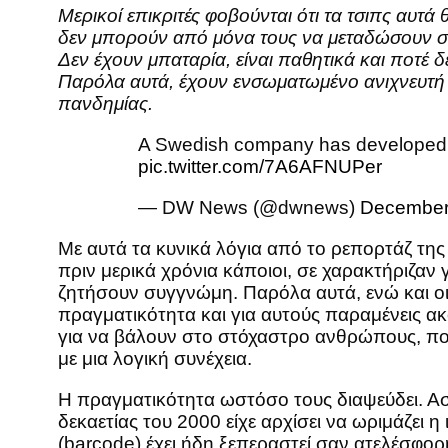
Μερικοί επικριτές φοβούνται ότι τα τσιπς αυτά
δεν μπορούν από μόνα τους να μεταδώσουν σή
Δεν έχουν μπαταρία, είναι παθητικά και ποτέ δ
Παρόλα αυτά, έχουν ενσωματωμένο ανιχνευτή θ
πανδημίας.
A Swedish company has developed a
pic.twitter.com/7A6AFNUPer
— DW News (@dwnews)
December
Με αυτά τα κυνικά λόγια από το ρεπορτάζ της
πριν μερικά χρόνια κάποιοι, σε χαρακτήριζαν
ζητήσουν συγγνώμη. Παρόλα αυτά, ενώ και οι
πραγματικότητα και για αυτούς παραμένεις α
για να βάλουν στο στόχαστρο ανθρώπους, που
με μια λογική συνέχεια.
Η πραγματικότητα ωστόσο τους διαψεύδει. Ασφ
δεκαετίας του 2000 είχε αρχίσει να ωριμάζει
(barcode) έχει ήδη ξεπεραστεί σαν ατελέσφορη