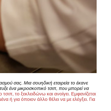
ιασμού σας. Μια σουηδική εταιρεία το έκανε
τυξε ένα μικροσκοπικό τσιπ, που μπορεί να
σιπ, το ξεκλειδώνω και ανοίγει. Εμφανίζεται
ένα ή για όποιον άλλο θέλει να με ελέγξει. Για