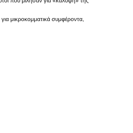
αυτοί που μίλησαν για «κάλυψη» της
 για μικροκομματικά συμφέροντα,