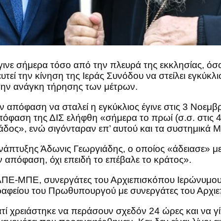
γινε σήμερα τόσο από την πλευρά της εκκλησίας, όσ
ί την κίνηση της Ιεράς Συνόδου να στείλει εγκύκλιο
ε την ανάγκη τήρησης των μέτρων.
ν απόφαση να σταλεί η εγκύκλιος έγινε στις 3 Νοεμβρ
όφαση της ΔΙΣ ελήφθη «σήμερα το πρωί (σ.σ. στις 4
δος», ενώ σιγόνταραν επ’ αυτού και τα συστημικά 
Ανάπτυξης Άδωνις Γεωργιάδης, ο οποίος «άδειασε» 
 απόφαση, όχι επειδή το επέβαλε το κράτος».
ο ΑΠΕ-ΜΠΕ, συνεργάτες του Αρχιεπισκόπου Ιερώνυμο
αφείου του Πρωθυπουργού με συνεργάτες του Αρχι
ί χρειάστηκε να περάσουν σχεδόν 24 ώρες και να γίν