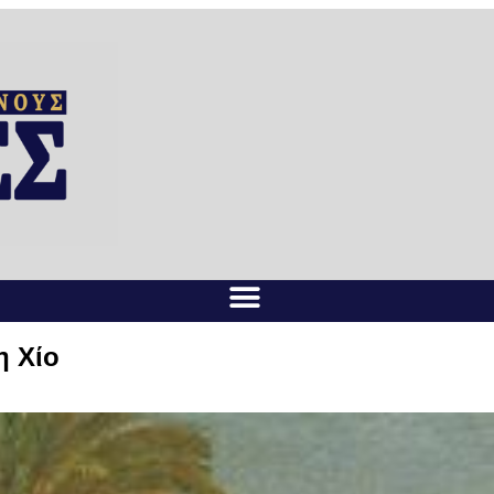
η Χίο