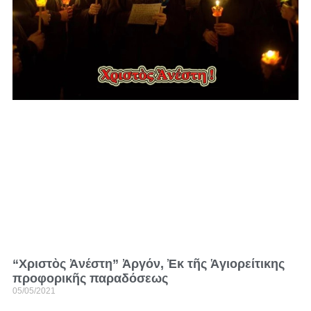
“Χριστὸς Ἀνέστη” Ἀργόν, Ἐκ τῆς Ἁγιορείτικης
προφορικῆς παραδόσεως
05/05/2021