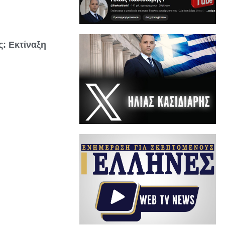
ς: Εκτίναξη