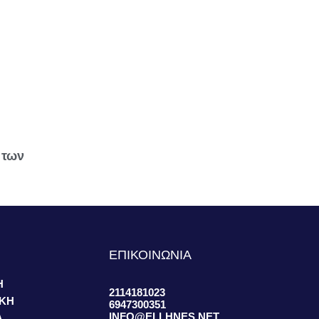
 των
S
ΕΠΙΚΟΙΝΩΝΙΑ
Η
2114181023
ΙΚΗ
6947300351
INFO@ELLHNES.NET
Α