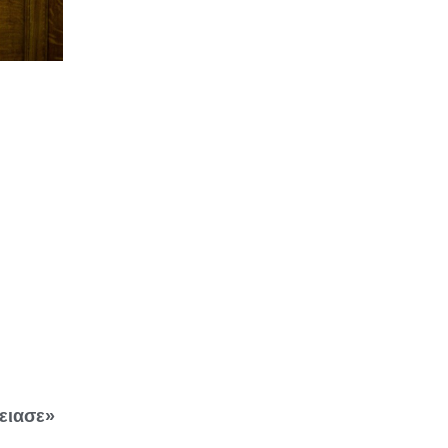
δειασε»